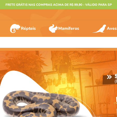
FRETE GRÁTIS NAS COMPRAS ACIMA DE R$ 99,90 - VÁLIDO PARA SP
Répteis
Mamíferos
Aves
ERMOS MAIS BUSCADOS
º
furão
º
animais
º
gecko
º
gaiolas bragança
º
terrario
º
tartaruga
º
jabuti