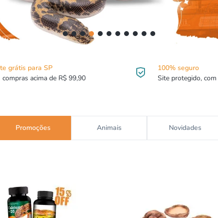
º
papagaio
º
répteis
0
º
cobra
te grátis para SP
100% seguro
 compras acima de R$ 99,90
Site protegido, com
Promoções
Animais
Novidades