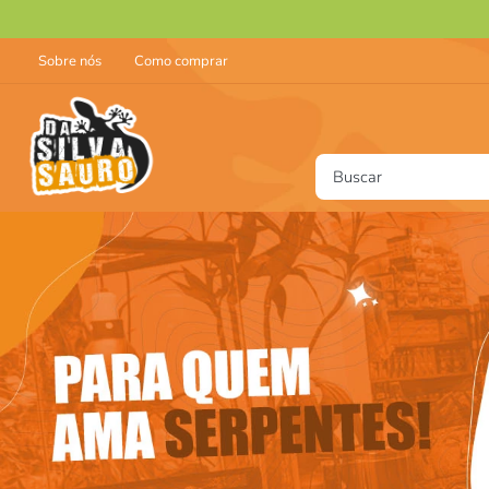
Sobre nós
Como comprar
Buscar
T
1
2
3
4
5
6
7