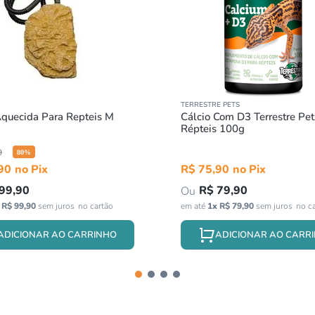
TERRESTRE PETS
quecida Para Repteis M
Cálcio Com D3 Terrestre Pet
Répteis 100g
9
80
%
90
R$
75
,
90
99
,
90
R$
79
,
90
x
R$
99
,
90
sem juros
em até
1
x
R$
79
,
90
sem juros
ADICIONAR AO CARRINHO
ADICIONAR AO CARR