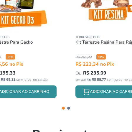
E PETS
TERRESTRE PETS
restre Para Gecko
Kit Terrestre Resina Para Ré
0
R$
261
,
22
15
%
10
%
5
,
56
R$
223
,
34
195
,
33
R$
235
,
09
x
R$
65
,
11
sem juros
em até
4
x
R$
58
,
77
sem juros
ADICIONAR AO CARRINHO
ADICIONAR AO CARR