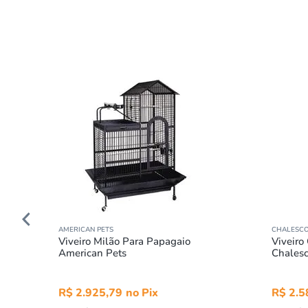
AMERICAN PETS
CHALESC
Viveiro Milão Para Papagaio
Viveiro
American Pets
Chales
R$
2
.
925
,
79
R$
2
.
5