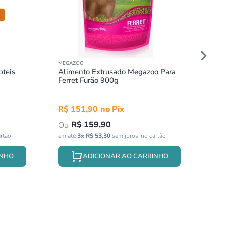
MEGAZOO
pteis
Alimento Extrusado Megazoo Para
Ferret Furão 900g
R$
151
,
90
R$
159
,
90
em até
3
x
R$
53
,
30
sem juros
INHO
ADICIONAR AO CARRINHO