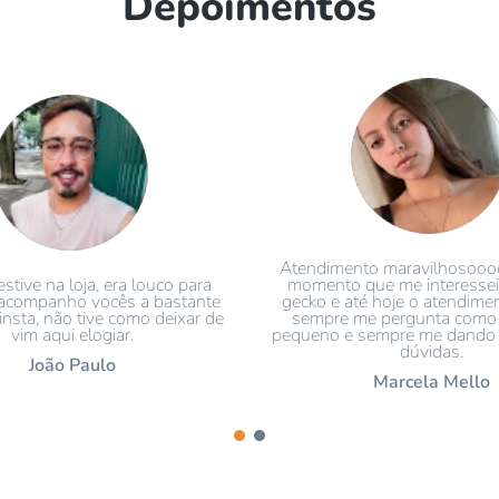
Depoimentos
Atendimento maravilhosooo
stive na loja, era louco para
momento que me interessei
acompanho vocês a bastante
gecko e até hoje o atendime
nsta, não tive como deixar de
sempre me pergunta como
vim aqui elogiar.
pequeno e sempre me dando 
dúvidas.
João Paulo
Marcela Mello