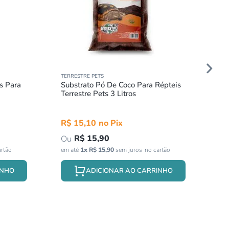
TERRESTRE PETS
s Para
Substrato Pó De Coco Para Répteis
Terrestre Pets 3 Litros
R$
15
,
10
R$
15
,
90
em até
1
x
R$
15
,
90
sem juros
INHO
ADICIONAR AO CARRINHO