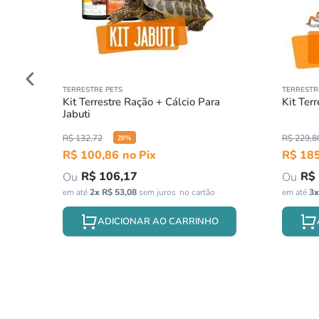
TERRESTRE PETS
TERRESTR
Kit Terrestre Ração + Cálcio Para
Kit Ter
Jabuti
R$
132
,
72
R$
229
,
8
20
%
R$
100
,
86
R$
18
R$
106
,
17
R$
em até
2
x
R$
53
,
08
sem juros
em até
3
ADICIONAR AO CARRINHO