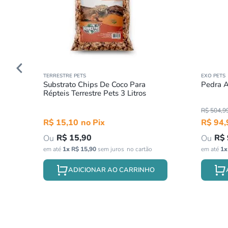
TERRESTRE PETS
EXO PETS
Substrato Chips De Coco Para
Pedra A
Répteis Terrestre Pets 3 Litros
R$
504
,
9
R$
15
,
10
R$
94
,
R$
15
,
90
R$
em até
1
x
R$
15
,
90
sem juros
em até
1
ADICIONAR AO CARRINHO