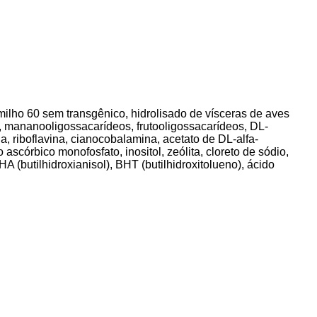
 milho 60 sem transgênico, hidrolisado de vísceras de aves
e, mananooligossacarídeos, frutooligossacarídeos, DL-
xina, riboflavina, cianocobalamina, acetato de DL-alfa-
o ascórbico monofosfato, inositol, zeólita, cloreto de sódio,
A (butilhidroxianisol), BHT (butilhidroxitolueno), ácido