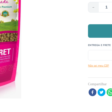
－
º
répteis
º
papagaio
0
º
cobra
Não sei meu CEP
Compartilhar