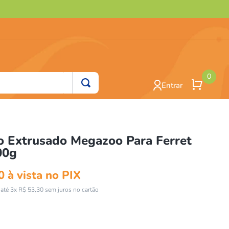
0
Entrar
o Extrusado Megazoo Para Ferret
00g
0
à vista no PIX
até
3
x
R$
53
,
30
sem juros no cartão