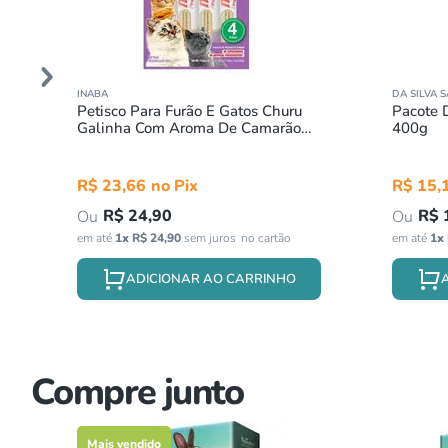
INABA
DA SILVA 
Petisco Para Furão E Gatos Churu
Pacote 
Galinha Com Aroma De Camarão
400g
56g
R$
23
,
66
R$
15
,
R$
24
,
90
R$
em até
1
x
R$
24
,
90
sem juros
em até
1
x
ADICIONAR AO CARRINHO
Compre junto
Mais vendido