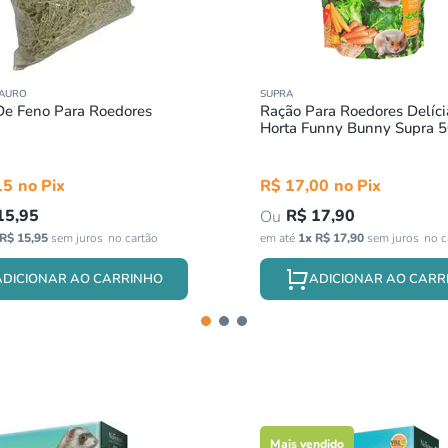
SAURO
SUPRA
De Feno Para Roedores
Ração Para Roedores Delíci
Horta Funny Bunny Supra 
15
R$
17
,
00
15
,
95
R$
17
,
90
R$
15
,
95
sem juros
em até
1
x
R$
17
,
90
sem juros
ADICIONAR AO CARRINHO
ADICIONAR AO CARR
Mais vendido