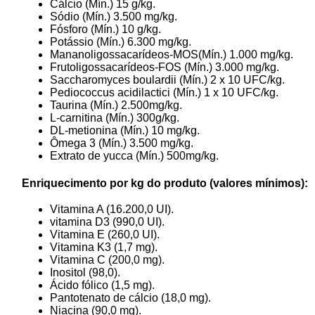
Cálcio (Mín.) 15 g/kg.
Sódio (Mín.) 3.500 mg/kg.
Fósforo (Mín.) 10 g/kg.
Potássio (Mín.) 6.300 mg/kg.
Mananoligossacarídeos-MOS(Mín.) 1.000 mg/kg.
Frutoligossacarídeos-FOS (Mín.) 3.000 mg/kg.
Saccharomyces boulardii (Mín.) 2 x 10 UFC/kg.
Pediococcus acidilactici (Mín.) 1 x 10 UFC/kg.
Taurina (Mín.) 2.500mg/kg.
L-carnitina (Mín.) 300g/kg.
DL-metionina (Mín.) 10 mg/kg.
Ômega 3 (Mín.) 3.500 mg/kg.
Extrato de yucca (Mín.) 500mg/kg.
Enriquecimento por kg do produto (valores mínimos):
Vitamina A (16.200,0 UI).
vitamina D3 (990,0 UI).
Vitamina E (260,0 UI).
Vitamina K3 (1,7 mg).
Vitamina C (200,0 mg).
Inositol (98,0).
Ácido fólico (1,5 mg).
Pantotenato de cálcio (18,0 mg).
Niacina (90,0 mg).