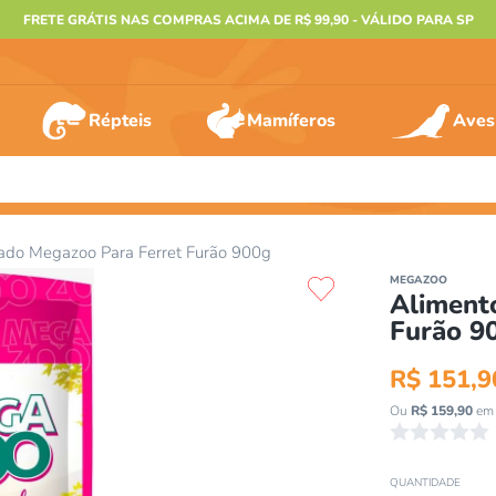
FRETE GRÁTIS NAS COMPRAS ACIMA DE R$ 99,90 - VÁLIDO PARA SP
Répteis
Mamíferos
Aves
ERMOS MAIS BUSCADOS
ado Megazoo Para Ferret Furão 900g
º
furão
MEGAZOO
Aliment
º
animais
Furão 9
º
gecko
R$
151
,
9
º
gaiolas bragança
Ou
R$
159
,
90
em 
º
jabuti
☆
☆
☆
☆
☆
º
terrario
QUANTIDADE
º
tartaruga