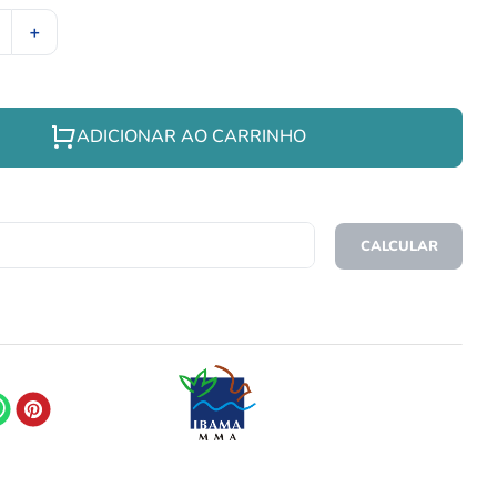
＋
ADICIONAR AO CARRINHO
CEP
CALCULAR
O FRETE