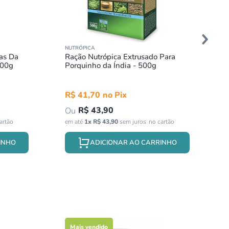
NUTRÓPICA
as Da
Ração Nutrópica Extrusado Para
500g
Porquinho da Índia - 500g
R$
41
,
70
R$
43
,
90
em até
1
x
R$
43
,
90
sem juros
INHO
ADICIONAR AO CARRINHO
Mais vendido