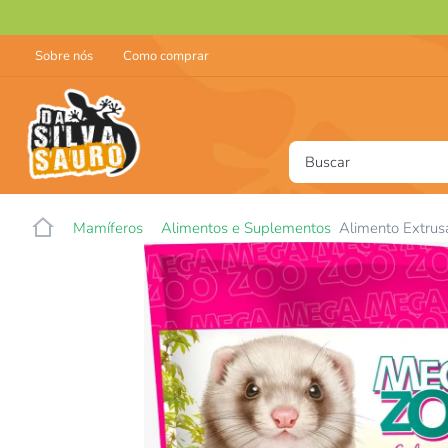
Sobre nós
Como comprar
Buscar
T
Mamíferos
Alimentos e Suplementos
Alimento Extrus
1
2
3
4
5
6
7