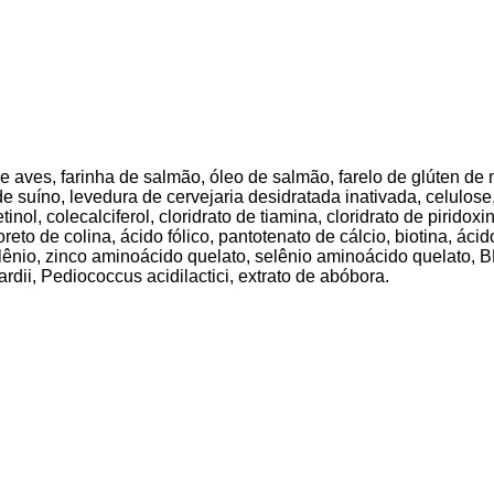
de aves, farinha de salmão, óleo de salmão, farelo de glúten de
de suíno, levedura de cervejaria desidratada inativada, celulos
etinol, colecalciferol, cloridrato de tiamina, cloridrato de pirido
reto de colina, ácido fólico, pantotenato de cálcio, biotina, ácid
elênio, zinco aminoácido quelato, selênio aminoácido quelato, BH
dii, Pediococcus acidilactici, extrato de abóbora.