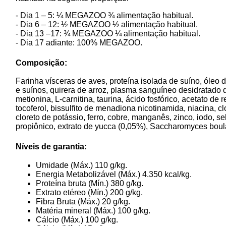
- Dia 1 – 5: ¼ MEGAZOO ¾ alimentação habitual.
- Dia 6 – 12: ½ MEGAZOO ½ alimentação habitual.
- Dia 13 –17: ¾ MEGAZOO ¼ alimentação habitual.
- Dia 17 adiante: 100% MEGAZOO.
Composição:
Farinha vísceras de aves, proteína isolada de suíno, óleo 
e suínos, quirera de arroz, plasma sanguíneo desidratado 
metionina, L-carnitina, taurina, ácido fosfórico, acetato de r
tocoferol, bissulfito de menadiona nicotinamida, niacina, clo
cloreto de potássio, ferro, cobre, manganês, zinco, iodo, s
propiônico, extrato de yucca (0,05%), Saccharomyces boular
Níveis de garantia:
Umidade (Máx.) 110 g/kg.
Energia Metabolizável (Máx.) 4.350 kcal/kg.
Proteína bruta (Mín.) 380 g/kg.
Extrato etéreo (Mín.) 200 g/kg.
Fibra Bruta (Máx.) 20 g/kg.
Matéria mineral (Máx.) 100 g/kg.
Cálcio (Máx.) 100 g/kg.