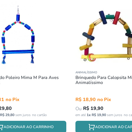
ANIMALÍSSIMO
do Poleiro Mima M Para Aves
Brinquedo Para Calopsita M
Animalíssimo
31
R$
18
,
90
29
,
80
R$
19
,
90
R$
29
,
80
sem juros
em até
1
x
R$
19
,
90
sem juros
ADICIONAR AO CARRINHO
ADICIONAR AO CA