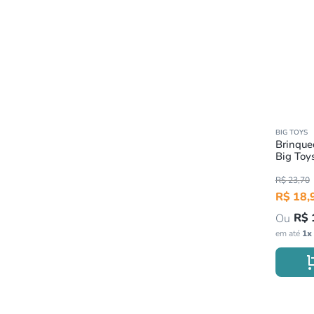
BIG TOYS
Brinquedo 
Big Toy
R$
23
,
70
R$
18
,
R$
em até
1
x