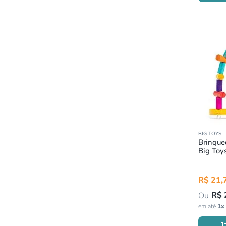
BIG TOYS
Brinque
Big Toy
R$
21
,
R$
em até
1
x