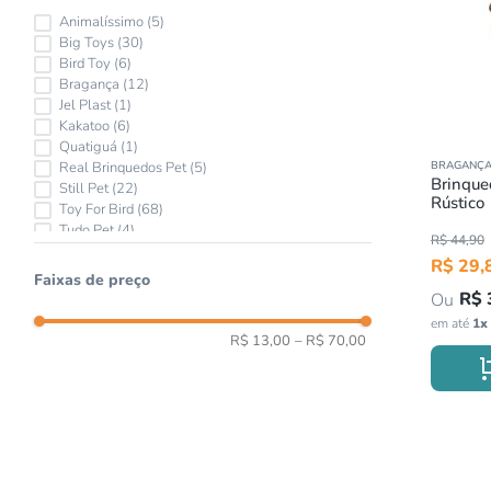
Animalíssimo
(
5
)
8
Big Toys
(
30
)
Bird Toy
(
6
)
9
Bragança
(
12
)
Jel Plast
(
1
)
1
Kakatoo
(
6
)
Quatiguá
(
1
)
Real Brinquedos Pet
(
5
)
BRAGANÇ
Brinque
Still Pet
(
22
)
Rústico
Toy For Bird
(
68
)
Tudo Pet
(
4
)
R$
44
,
90
R$
29
,
Faixas de preço
R$
em até
1
x
R$ 13,00
–
R$ 70,00