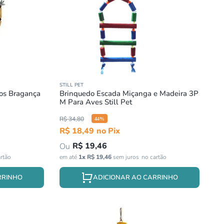
STILL PET
ros Bragança
Brinquedo Escada Miçanga e Madeira 3P
M Para Aves Still Pet
R$
34
,
80
44
%
R$
18
,
49
R$
19
,
46
em até
1
x
R$
19
,
46
sem juros
RRINHO
ADICIONAR AO CARRINHO