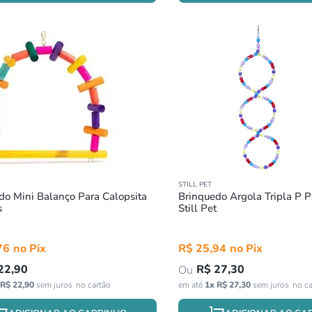
STILL PET
do Mini Balanço Para Calopsita
Brinquedo Argola Tripla P 
s
Still Pet
76
R$
25
,
94
22
,
90
R$
27
,
30
R$
22
,
90
sem juros
em até
1
x
R$
27
,
30
sem juros