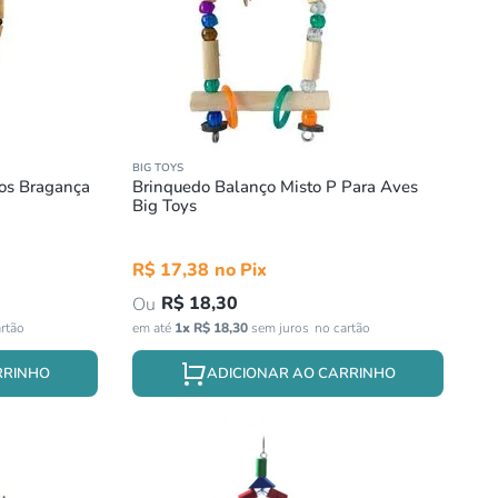
BIG TOYS
ros Bragança
Brinquedo Balanço Misto P Para Aves
Big Toys
R$
17
,
38
R$
18
,
30
em até
1
x
R$
18
,
30
sem juros
RRINHO
ADICIONAR AO CARRINHO