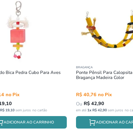
BRAGANÇA
do Bica Pedra Cubo Para Aves
Ponte Pênsil Para Calopsita
Bragança Madeira Color
14
R$
40
,
76
19
,
10
R$
42
,
90
R$
19
,
10
sem juros
em até
1
x
R$
42
,
90
sem juros
ADICIONAR AO CARRINHO
ADICIONAR AO CA