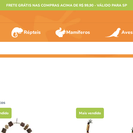
FRETE GRÁTIS NAS COMPRAS ACIMA DE R$ 99,90 - VÁLIDO PARA SP
Répteis
Mamíferos
Aves
ERMOS MAIS BUSCADOS
º
furão
º
animais
º
gecko
º
gaiolas bragança
tos
º
jabuti
ndido
Mais vendido
º
terrario
º
tartaruga