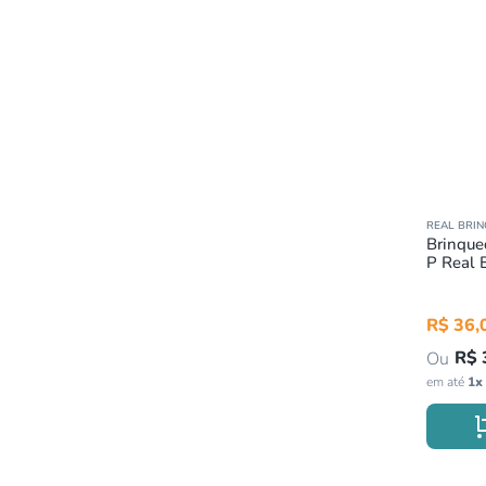
REAL BRI
Brinque
P Real 
R$
36
,
R$
em até
1
x