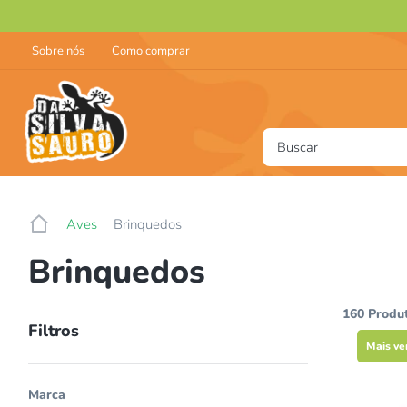
Sobre nós
Como comprar
Buscar
T
1
Aves
Brinquedos
2
Brinquedos
3
4
160
Produ
Filtros
5
Mais ve
6
Marca
7