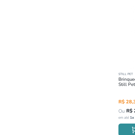
STILL PET
Brinque
Still Pet
R$
28
,
R$
em até
1
x