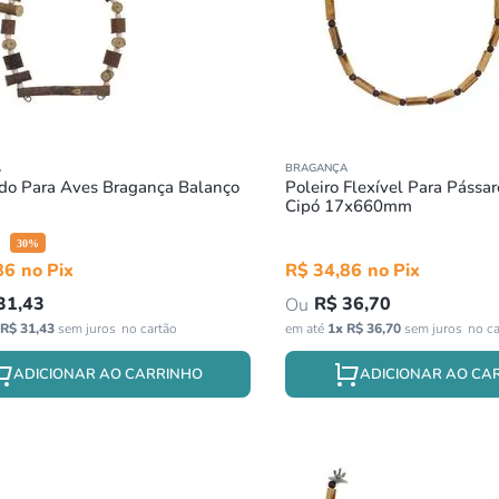
º
répteis
º
papagaio
0
º
cobra
A
BRAGANÇA
do Para Aves Bragança Balanço
Poleiro Flexível Para Pássa
Cipó 17x660mm
30
%
86
R$
34
,
86
31
,
43
R$
36
,
70
R$
31
,
43
sem juros
em até
1
x
R$
36
,
70
sem juros
ADICIONAR AO CARRINHO
ADICIONAR AO CA