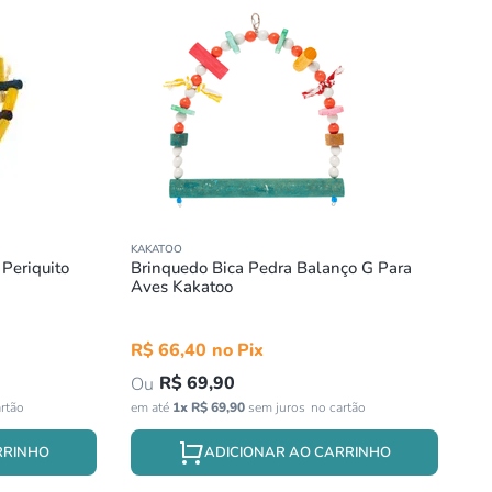
KAKATOO
 Periquito
Brinquedo Bica Pedra Balanço G Para
Aves Kakatoo
R$
66
,
40
R$
69
,
90
em até
1
x
R$
69
,
90
sem juros
RRINHO
ADICIONAR AO CARRINHO