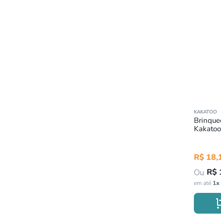
KAKATOO
Brinque
Kakatoo
R$
18
,
R$
em até
1
x