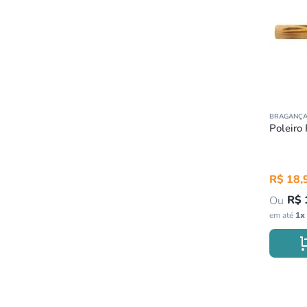
BRAGANÇ
Poleiro
R$
18
,
R$
em até
1
x