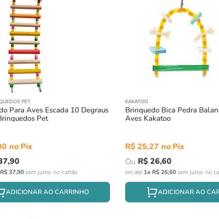
NQUEDOS PET
KAKATOO
do Para Aves Escada 10 Degraus
Brinquedo Bica Pedra Balan
Brinquedos Pet
Aves Kakatoo
00
R$
25
,
27
37
,
90
R$
26
,
60
R$
37
,
90
sem juros
em até
1
x
R$
26
,
60
sem juros
ADICIONAR AO CARRINHO
ADICIONAR AO CA