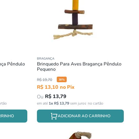
BRAGANÇA
nça Pêndulo
Brinquedo Para Aves Bragança Pêndulo
Pequeno
R$
19
,
70
30
%
R$
13
,
10
R$
13
,
79
em até
1
x
R$
13
,
79
sem juros
RRINHO
ADICIONAR AO CARRINHO