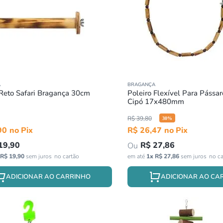
A
BRAGANÇA
 Reto Safari Bragança 30cm
Poleiro Flexível Para Pássa
Cipó 17x480mm
R$
39
,
80
30
%
90
R$
26
,
47
19
,
90
R$
27
,
86
R$
19
,
90
sem juros
em até
1
x
R$
27
,
86
sem juros
ADICIONAR AO CARRINHO
ADICIONAR AO CA