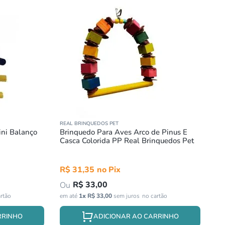
REAL BRINQUEDOS PET
ini Balanço
Brinquedo Para Aves Arco de Pinus E
Casca Colorida PP Real Brinquedos Pet
R$
31
,
35
R$
33
,
00
em até
1
x
R$
33
,
00
sem juros
RRINHO
ADICIONAR AO CARRINHO