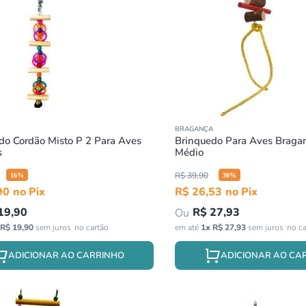
BRAGANÇA
Cordão Misto P 2 Para Aves
Brinquedo Para Aves Braga
s
Médio
R$
39
,
90
16
%
30
%
90
R$
26
,
53
19
,
90
R$
27
,
93
R$
19
,
90
sem juros
em até
1
x
R$
27
,
93
sem juros
ADICIONAR AO CARRINHO
ADICIONAR AO CA