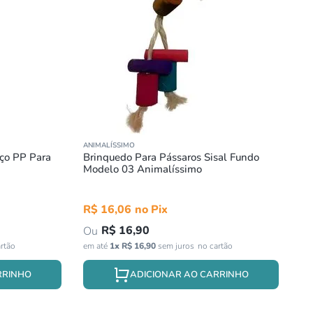
ANIMALÍSSIMO
ço PP Para
Brinquedo Para Pássaros Sisal Fundo
Modelo 03 Animalíssimo
R$
16
,
06
R$
16
,
90
em até
1
x
R$
16
,
90
sem juros
RRINHO
ADICIONAR AO CARRINHO