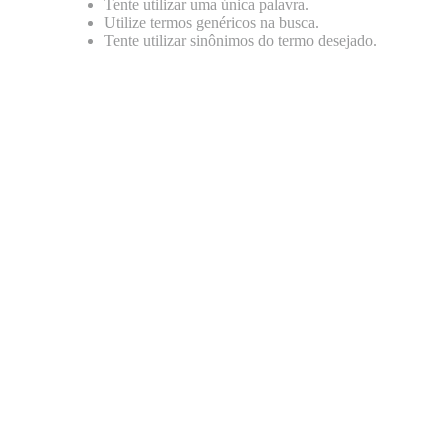
Tente utilizar uma única palavra.
8
º
papagaio
Utilize termos genéricos na busca.
Tente utilizar sinônimos do termo desejado.
9
º
répteis
10
º
cobra