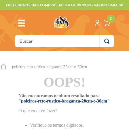
FRETE GRÁTIS NAS COMPRAS ACIMA DE R$ 99,90 - VÁLIDO PARA SP
0
Buscar
TERMOS MAIS BUSCADOS
1
º
furão
poleiros-reto-rustico-braganca-20cm-e-30cm
2
º
animais
OOPS!
3
º
gecko
4
º
gaiolas bragança
Não encontramos nenhum resultado para
"
poleiros-reto-rustico-braganca-20cm-e-30cm
"
5
º
jabuti
O que eu devo fazer?
6
º
terrario
7
º
tartaruga
Verifique os termos digitados.