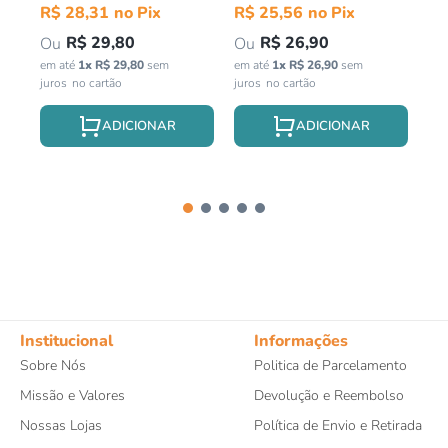
in
R$
28
,
31
R$
25
,
56
R$
29
,
80
R$
26
,
90
em até
1
x
R$
29
,
80
sem
em até
1
x
R$
26
,
90
sem
juros
juros
Institucional
Informações
Sobre Nós
Politica de Parcelamento
Missão e Valores
Devolução e Reembolso
Nossas Lojas
Política de Envio e Retirada