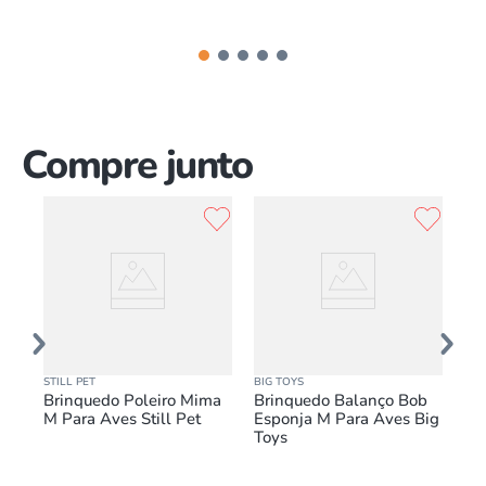
Compre junto
STILL PET
BIG TOYS
BR
ara
Brinquedo Poleiro Mima
Brinquedo Balanço Bob
Po
M Para Aves Still Pet
Esponja M Para Aves Big
Fo
Toys
Pr