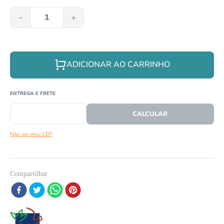
8
º
papagaio
－
＋
9
º
répteis
10
º
cobra
ADICIONAR AO CARRINHO
CEP
CALCULAR O FRETE
Não sei meu CEP
Compartilhar