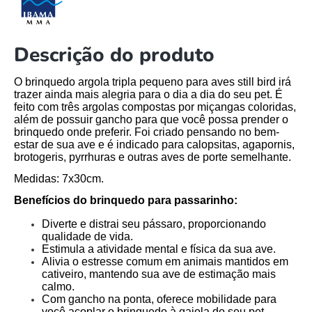
Descrição do produto
O brinquedo argola tripla pequeno para aves still bird irá
trazer ainda mais alegria para o dia a dia do seu pet. É
feito com três argolas compostas por miçangas coloridas,
além de possuir gancho para que você possa prender o
brinquedo onde preferir. Foi criado pensando no bem-
estar de sua ave e é indicado para calopsitas, agapornis,
brotogeris, pyrrhuras e outras aves de porte semelhante.
Medidas:
7x30cm.
Benefícios do brinquedo para passarinho:
Diverte e distrai seu pássaro, proporcionando
qualidade de vida.
Estimula a atividade mental e física da sua ave.
Alivia o estresse comum em animais mantidos em
cativeiro, mantendo sua ave de estimação mais
calmo
.
Com gancho na ponta, oferece mobilidade para
você acoplar o brinquedo à gaiola do seu pet.