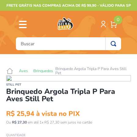
FRETE GRÁTIS NAS COMPRAS ACIMA DE R$ 99,90 - VÁLIDO PARA SP
0
Buscar
TERMOS MAIS BUSCADOS
1
º
furão
Brinquedo Argola Tripla P Para Aves Still
Aves
Brinquedos
Pet
2
º
animais
STILL PET
3
º
gecko
Brinquedo Argola Tripla P Para
Aves Still Pet
4
º
gaiolas bragança
5
º
jabuti
R$
25
,
94
à vista no PIX
6
º
terrario
Ou
R$
27
,
30
em até
1
x
R$
27
,
30
sem juros no cartão
7
º
tartaruga
QUANTIDADE