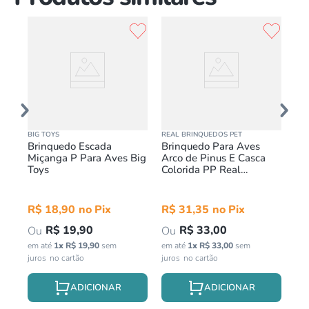
BIG TOYS
REAL BRINQUEDOS PET
TOY
de
Brinquedo Escada
Brinquedo Para Aves
Po
Miçanga P Para Aves Big
Arco de Pinus E Casca
De
Toys
Colorida PP Real
To
Brinquedos Pet
Pr
in
R$
18
,
90
R$
31
,
35
R$
19
,
90
R$
33
,
00
em até
1
x
R$
19
,
90
sem
em até
1
x
R$
33
,
00
sem
juros
juros