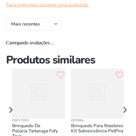
Faça login para escrever uma avaliação.
Mais recentes
Carregando avaliações…
Produtos similares
FOFY TOYS
PETPIRA
PET
Brinquedo De
Brinquedo Para Roedores
Br
Pelúcia Tartaruga Fofy
Kit Sobrevivência PetPira
Ro
Toys