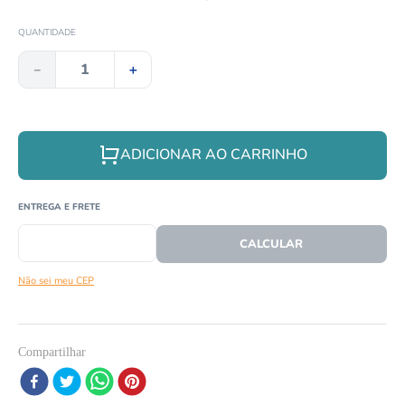
8
º
répteis
QUANTIDADE
9
º
tartaruga
－
＋
10
º
cobra
ADICIONAR AO CARRINHO
CEP
CALCULAR O FRETE
Não sei meu CEP
Compartilhar