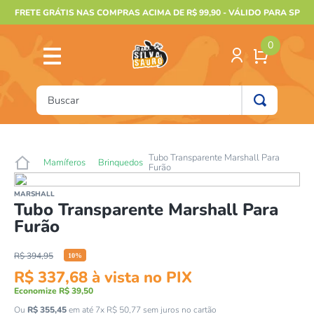
FRETE GRÁTIS NAS COMPRAS ACIMA DE R$ 99,90 - VÁLIDO PARA SP
0
Buscar
TERMOS MAIS BUSCADOS
1
º
furão
Tubo Transparente Marshall Para
Mamíferos
Brinquedos
Furão
2
º
animais
MARSHALL
3
º
gecko
Tubo Transparente Marshall Para
Furão
4
º
gaiolas bragança
5
º
jabuti
R$
394
,
95
10
%
R$
337
,
68
à vista no PIX
6
º
terrario
Economize
R$
39
,
50
7
º
papagaio
Ou
R$
355
,
45
em até
7
x
R$
50
,
77
sem juros no cartão