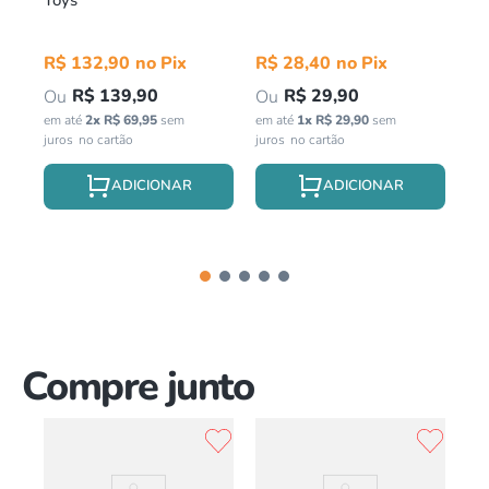
R$
132
,
90
R$
28
,
40
R
R$
139
,
90
R$
29
,
90
em até
2
x
R$
69
,
95
sem
em até
1
x
R$
29
,
90
sem
em 
juros
juros
jur
Compre junto