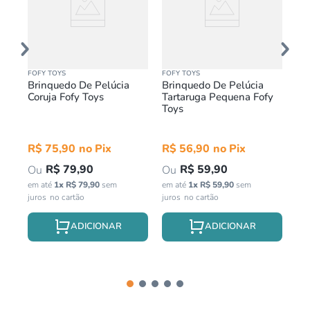
FOFY TOYS
FOFY TOYS
PET
Brinquedo De Pelúcia
Brinquedo De Pelúcia
Br
Coruja Fofy Toys
Tartaruga Pequena Fofy
Ki
Toys
R$
75
,
90
R$
56
,
90
R
R$
79
,
90
R$
59
,
90
em até
1
x
R$
79
,
90
sem
em até
1
x
R$
59
,
90
sem
em 
juros
juros
jur