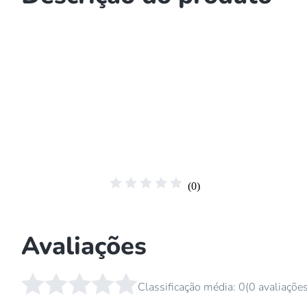
☆
☆
☆
☆
☆
(
0
)
Avaliações
☆
☆
☆
☆
☆
Classificação média: 0
(0 avaliaçõe