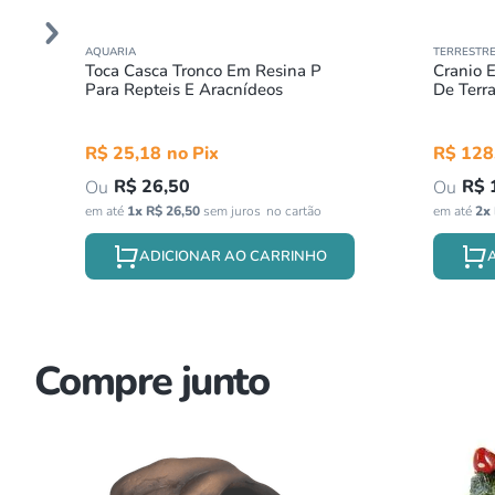
AQUARIA
TERRESTRE
Toca Casca Tronco Em Resina P
Cranio 
Para Repteis E Aracnídeos
De Terra
R$
25
,
18
R$
128
R$
26
,
50
R$
em até
1
x
R$
26
,
50
sem juros
em até
2
x
ADICIONAR AO CARRINHO
Compre junto