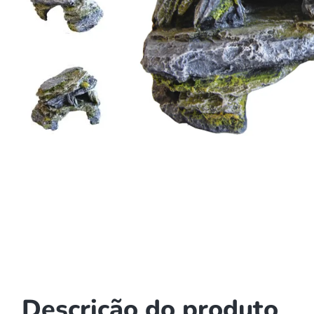
8
9
1
Descrição do produto