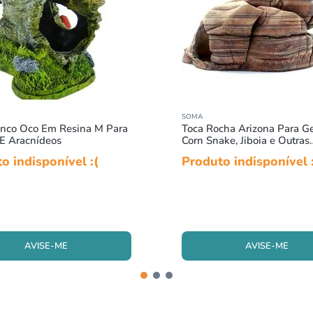
SOMA
onco Oco Em Resina M Para
Toca Rocha Arizona Para Ge
 E Aracnídeos
Corn Snake, Jiboia e Outras
Serpentes
o indisponível :(
Produto indisponível 
AVISE-ME
AVISE-ME