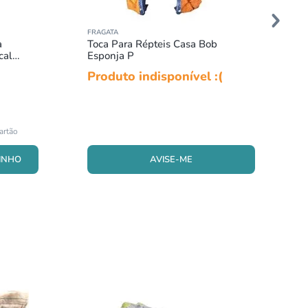
FRAGATA
a
Toca Para Répteis Casa Bob
cal
Esponja P
Produto indisponível :(
AVISE-ME
INHO