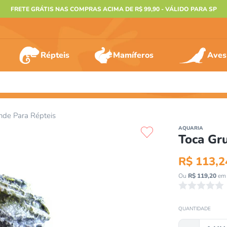
FRETE GRÁTIS NAS COMPRAS ACIMA DE R$ 99,90 - VÁLIDO PARA SP
Répteis
Mamíferos
Aves
ERMOS MAIS BUSCADOS
nde Para Répteis
º
furão
AQUARIA
Toca Gr
º
animais
º
gecko
R$
113
,
2
º
gaiolas bragança
Ou
R$
119
,
20
em 
☆
☆
☆
☆
☆
º
jabuti
º
terrario
QUANTIDADE
º
tartaruga