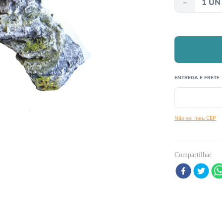
－
º
répteis
º
papagaio
0
º
cobra
Não sei meu CEP
Compartilhar