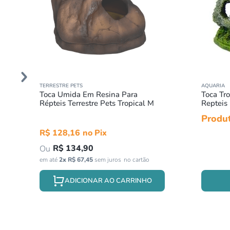
TERRESTRE PETS
AQUARIA
Toca Umida Em Resina Para
Toca Tr
Répteis Terrestre Pets Tropical M
Repteis
Produt
R$
128
,
16
R$
134
,
90
em até
2
x
R$
67
,
45
sem juros
ADICIONAR AO CARRINHO