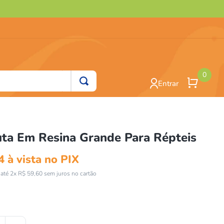
0
Entrar
uta Em Resina Grande Para Répteis
4
à vista no PIX
até
2
x
R$
59
,
60
sem juros no cartão