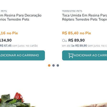
 PETS
TERRESTRE PETS
Em Resina Para Decoração
Toca Umida Em Resina Par
rios Terrestre Pets
Répteis Terrestre Pets Tropi
Pequena
,
16
R$
85
,
40
134
,
90
R$
89
,
90
R$
67
,
45
sem juros
em até
1
x
R$
89
,
90
sem juros
ADICIONAR AO CARRINHO
ADICIONAR AO CARR