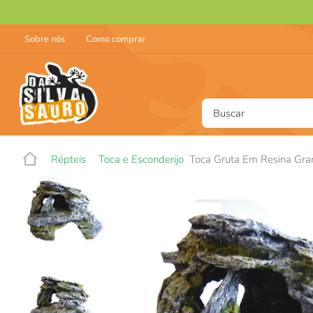
Sobre nós
Como comprar
Buscar
T
Répteis
Toca e Esconderijo
Toca Gruta Em Resina Gra
1
2
3
4
5
6
7