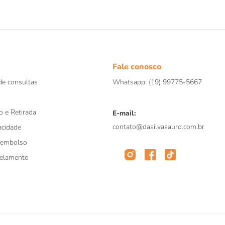
Fale conosco
e consultas
Whatsapp: (19) 99775-5667
o e Retirada
E-mail:
contato@dasilvasauro.com.br
acidade
eembolso
celamento