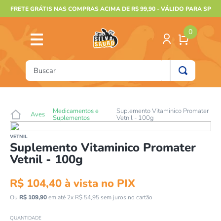
FRETE GRÁTIS NAS COMPRAS ACIMA DE R$ 99,90 - VÁLIDO PARA SP
0
Buscar
TERMOS MAIS BUSCADOS
1
º
furão
Medicamentos e
Suplemento Vitaminico Promater
Aves
Suplementos
Vetnil - 100g
2
º
animais
VETNIL
3
º
gecko
Suplemento Vitaminico Promater
Vetnil - 100g
4
º
gaiolas bragança
5
º
jabuti
R$
104
,
40
à vista no PIX
6
º
terrario
Ou
R$
109
,
90
em até
2
x
R$
54
,
95
sem juros no cartão
7
º
tartaruga
QUANTIDADE