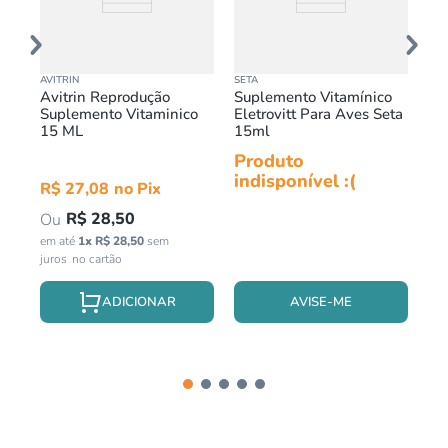
AVITRIN
SETA
SET
Avitrin Reprodução
Suplemento Vitamínico
Su
o
Suplemento Vitaminico
Eletrovitt Para Aves Seta
Di
15 ML
15ml
15
Produto
Pr
indisponível :(
in
R$
27
,
08
R$
28
,
50
em até
1
x
R$
28
,
50
sem
juros
AVISE-ME