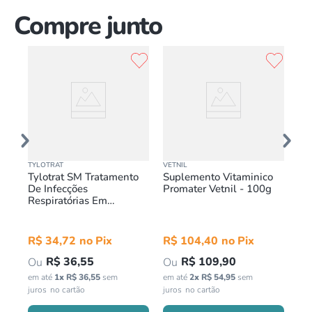
Compre junto
TYLOTRAT
VETNIL
VET
ino
Tylotrat SM Tratamento
Suplemento Vitaminico
Hi
ml
De Infecções
Promater Vetnil - 100g
Vi
Respiratórias Em
Ve
Pássaros 20ml
R$
34
,
72
R$
104
,
40
R
R$
36
,
55
R$
109
,
90
em até
1
x
R$
36
,
55
sem
em até
2
x
R$
54
,
95
sem
em 
juros
juros
jur