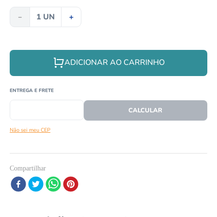
8
º
répteis
－
＋
9
º
papagaio
10
º
cobra
ADICIONAR AO CARRINHO
CEP
CALCULAR O FRETE
Não sei meu CEP
Compartilhar