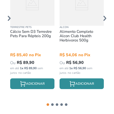
TERRESTRE PETS
ALCON
TER
Cálcio Sem D3 Terrestre
Alimento Completo
Ra
00g
Pets Para Répteis 200g
Alcon Club Health
Pa
Herbivoros 500g
R$
85
,
40
R$
54
,
06
R
R$
89
,
90
R$
56
,
90
em até
1
x
R$
89
,
90
sem
em até
1
x
R$
56
,
90
sem
em 
juros
juros
jur