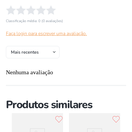
☆
☆
☆
☆
☆
Classificação média: 0
(0 avaliações)
Faça login para escrever uma avaliação.
Mais recentes
Nenhuma avaliação
Produtos similares
v