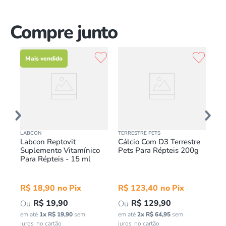
Compre junto
Mais vendido
LABCON
TERRESTRE PETS
OCE
Labcon Reptovit
Cálcio Com D3 Terrestre
Ga
Suplemento Vitamínico
Pets Para Répteis 200g
De
Para Répteis - 15 ml
Al
Oc
R$
18
,
90
R$
123
,
40
R
R$
19
,
90
R$
129
,
90
em até
1
x
R$
19
,
90
sem
em até
2
x
R$
64
,
95
sem
em 
juros
juros
jur