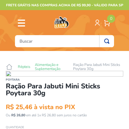
FRETE GRÁTIS NAS COMPRAS ACIMA DE R$ 99,90 - VÁLIDO PARA SP
0
Buscar
TERMOS MAIS BUSCADOS
1
º
furão
Alimentação e
Ração Para Jabuti Mini Sticks
Répteis
Suplementação
Poytara 30g
2
º
animais
POYTARA
3
º
gecko
Ração Para Jabuti Mini Sticks
Poytara 30g
4
º
gaiolas bragança
5
º
jabuti
R$
25
,
46
à vista no PIX
6
º
terrario
Ou
R$
26
,
80
em até
1
x
R$
26
,
80
sem juros no cartão
7
º
tartaruga
QUANTIDADE