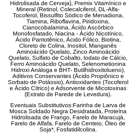
Hidrolisada de Cerveja), Premix Vitamínico e
Mineral (Retinol, Colecalciferol, DL-Alfa-
Tocoferol, Bissulfito Sódico de Menadiona,
Tiamina, Riboflavina, Piridoxina,
Cianocobalamina, Ácido Ascórbico
Monofosfatado, Niacina - Ácido Nicotínico,
Ácido Pantotênico, Ácido Fólico, Biotina,
Cloreto de Colina, Inositol, Manganês
Aminoácido Quelato, Zinco Aminoácido
Quelato, Sulfato de Cobalto, Iodato de Cálcio,
Ferro Aminoácido Quelato, Selenometionina
Hidroxi Análoga e BHT- Butilhidroxitolueno),
Aditivos Conservantes (Ácido Propiônico e
Sorbato de Potássio), Antioxidantes (Tocoferol
e Ácido Cítrico) e Adsorvente de Micotoxinas
(Extrato de Parede de Levedura).
Eventuais Substitutivos:Farinha de Larva de
Mosca Soldado Negra Desidratada, Proteína
Hidrolisada de Frango, Farelo de Maracujá,
Farelo de Alfafa, Farelo de Centeio, Óleo de
Soja*, Fosfatidilcolina.