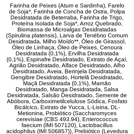
Farinha de Peixes (Atum e Sardinha), Farelo
de Soja*, Farinha de Concha de Ostra, Polpa
Desidratada de Beterraba, Farinha de Trigo,
Proteína Isolada de Soja*, Arroz Quebrado,
Biomassa de Microalgas Desidratadas
(Spirulina platensis), Larva de Tenébrio Comum
Desidratada, Milho Moído**, Óleo de Girassol,
Óleo de Linhaça, Óleo de Peixes, Cenoura
Desidratada (0,1%), Ervilha Desidratada
(0,1%), Espinafre Desidratado, Extrato de Açaí,
Agrião Desidratado, Alface Desidratado, Alho
Desidratado, Aveia, Berinjela Desidratada,
Gengibre Desidratado, Hortelã Desidratado,
Maçã Desidratada (0,1%), Mamão
Desidratado, Manga Desidratada, Salsa
Desidratada, Salsão Desidratado, Semente de
Abóbora, Carboximetilcelulose Sódica, Fosfato
Bicálcico, Extrato de Yucca, L-Lisina, DL-
Metionina, Probiótico (Saccharomyces
cerevisiae (CBS 493.94), Enterococcus
faecium (IMI 507120), Lactobacillus
acidophilus (IMI 506857)), Prebiótico (Levedura