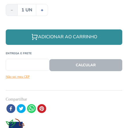
8
º
répteis
－
＋
9
º
papagaio
10
º
cobra
ADICIONAR AO CARRINHO
CEP
CALCULAR O FRETE
Não sei meu CEP
Compartilhar