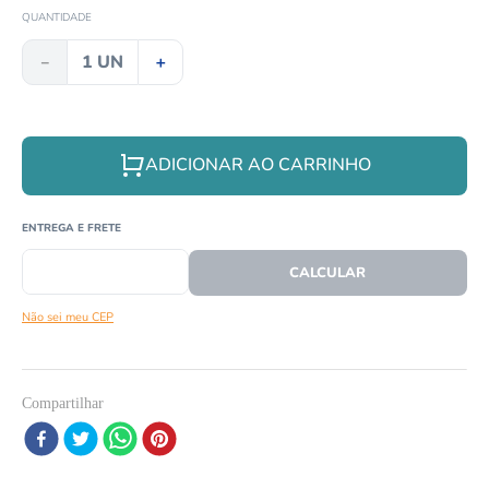
8
º
cobra
QUANTIDADE
9
º
répteis
－
＋
10
º
tartaruga
ADICIONAR AO CARRINHO
CEP
CALCULAR O FRETE
Não sei meu CEP
Compartilhar