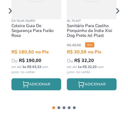
DA SILVA SAURO
JEL PLAST
MA
os
Coleira Guia De
Sanitário Para Coelho
Co
Segurança Para Furão
Porquinho da Índia Xixi
Fu
Rosa
Dog Preto Jel Plast
Pr
R$
49
,
90
35
%
in
R$
180
,
50
R$
30
,
59
R$
190
,
00
R$
32
,
20
em até
3
x
R$
63
,
33
sem
em até
1
x
R$
32
,
20
sem
juros
juros