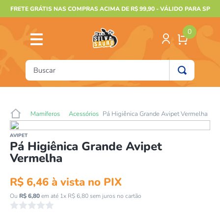
FRETE GRÁTIS NAS COMPRAS ACIMA DE R$ 99,90 - VÁLIDO PARA SP
0
Buscar
TERMOS MAIS BUSCADOS
1
º
furão
Mamíferos
Acessórios
Pá Higiênica Grande Avipet Vermelha
2
º
animais
AVIPET
3
º
gecko
Pá Higiênica Grande Avipet
Vermelha
4
º
jabuti
5
º
gaiolas bragança
R$
6
,
46
à vista no PIX
6
º
terrario
Ou
R$
6
,
80
em até
1
x
R$
6
,
80
sem juros no cartão
☆
☆
☆
☆
☆
7
º
papagaio