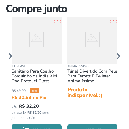
Compre junto
JEL PLAST
ANIMALÍSSIMO
TOY
Sanitário Para Coelho
Túnel Divertido Com Pele
To
Porquinho da Índia Xixi
Para Ferrets E Twister
PP
Dog Preto Jel Plast
Animalíssimo
Ro
Produto
Pr
R$
49
,
90
35
%
indisponível :(
in
R$
30
,
59
R$
32
,
20
em até
1
x
R$
32
,
20
sem
juros