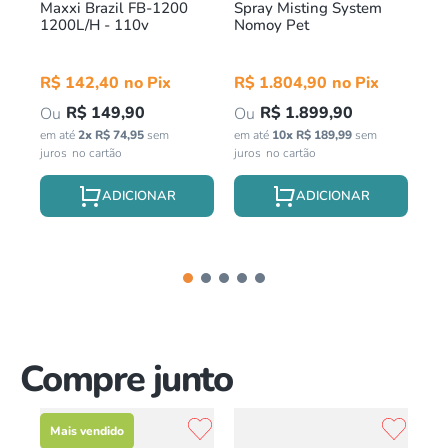
Maxxi Brazil FB-1200
Spray Misting System
Di
cm
1200L/H - 110v
Nomoy Pet
No
R$
142
,
40
R$
1
.
804
,
90
R
R$
149
,
90
R$
1
.
899
,
90
em até
2
x
R$
74
,
95
sem
em até
10
x
R$
189
,
99
sem
em 
juros
juros
jur
Compre junto
Mais vendido