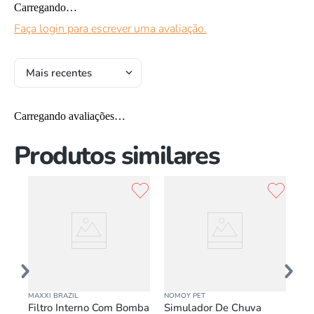
Carregando…
Faça login para escrever uma avaliação.
Mais recentes
Carregando avaliações…
Produtos similares
MAXXI BRAZIL
NOMOY PET
NOM
Filtro Interno Com Bomba
Simulador De Chuva
Lu