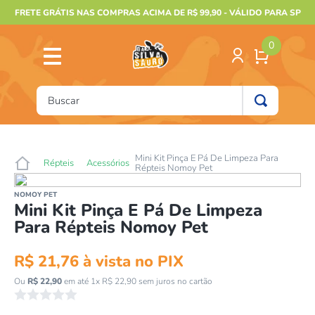
FRETE GRÁTIS NAS COMPRAS ACIMA DE R$ 99,90 - VÁLIDO PARA SP
0
Buscar
TERMOS MAIS BUSCADOS
1
º
furão
Mini Kit Pinça E Pá De Limpeza Para
Répteis
Acessórios
Répteis Nomoy Pet
2
º
animais
NOMOY PET
3
º
gecko
Mini Kit Pinça E Pá De Limpeza
Para Répteis Nomoy Pet
4
º
jabuti
5
º
gaiolas bragança
R$
21
,
76
à vista no PIX
6
º
terrario
Ou
R$
22
,
90
em até
1
x
R$
22
,
90
sem juros no cartão
☆
☆
☆
☆
☆
7
º
papagaio