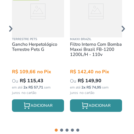
TERRESTRE PETS
MAXXI BRAZIL
EXO
Gancho Herpetológico
Filtro Interno Com Bomba
Pl
Terrestre Pets G
Maxxi Brazil FB-1200
Pa
5cm
1200L/H - 110v
Aq
R$
R$
109
,
66
R$
142
,
40
R
R$
115
,
43
R$
149
,
90
em até
2
x
R$
57
,
71
sem
em até
2
x
R$
74
,
95
sem
em 
juros
juros
jur