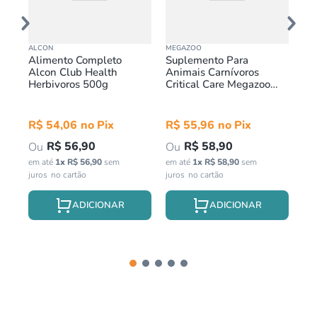
ALCON
MEGAZOO
TRO
Alimento Completo
Suplemento Para
Ra
Alcon Club Health
Animais Carnívoros
Pa
Herbivoros 500g
Critical Care Megazoo
D`
200g
R$
54
,
06
R$
55
,
96
R
R$
56
,
90
R$
58
,
90
em até
1
x
R$
56
,
90
sem
em até
1
x
R$
58
,
90
sem
em 
juros
juros
jur