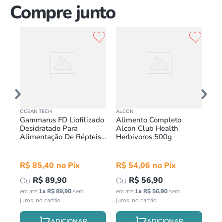
Compre junto
OCEAN TECH
ALCON
TRO
Gammarus FD Liofilizado
Alimento Completo
Ra
Desidratado Para
Alcon Club Health
Pa
Alimentação De Répteis
Herbivoros 500g
D`
Ocean Tech 112g
R$
85
,
40
R$
54
,
06
R
R$
89
,
90
R$
56
,
90
em até
1
x
R$
89
,
90
sem
em até
1
x
R$
56
,
90
sem
em 
juros
juros
jur