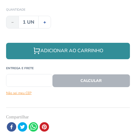
8
º
répteis
QUANTIDADE
9
º
tartaruga
－
＋
10
º
cobra
ADICIONAR AO CARRINHO
CEP
CALCULAR O FRETE
Não sei meu CEP
Compartilhar