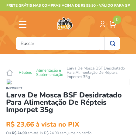
FRETE GRÁTIS NAS COMPRAS ACIMA DE R$ 99,90 - VÁLIDO PARA SP
0
Buscar
TERMOS MAIS BUSCADOS
1
º
furão
Larva De Mosca BSF Desidratado
Alimentação e
Répteis
Para Alimentação De Répteis
Suplementação
2
º
animais
Imporpet 35g
3
º
gecko
IMPORPET
Larva De Mosca BSF Desidratado
4
º
gaiolas bragança
Para Alimentação De Répteis
Imporpet 35g
5
º
jabuti
6
º
terrario
R$
23
,
66
à vista no PIX
7
º
papagaio
Ou
R$
24
,
90
em até
1
x
R$
24
,
90
sem juros no cartão