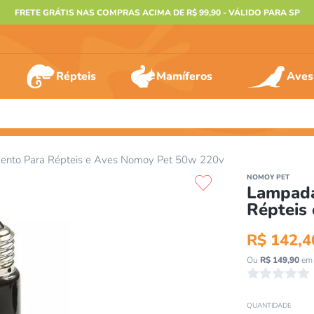
FRETE GRÁTIS NAS COMPRAS ACIMA DE R$ 99,90 - VÁLIDO PARA SP
Répteis
Mamíferos
Aves
ERMOS MAIS BUSCADOS
ento Para Répteis e Aves Nomoy Pet 50w 220v
º
furão
NOMOY PET
Lampada
º
animais
Répteis
º
gecko
R$
142
,
4
º
gaiolas bragança
Ou
R$
149
,
90
em 
º
jabuti
☆
☆
☆
☆
☆
º
terrario
QUANTIDADE
º
tartaruga