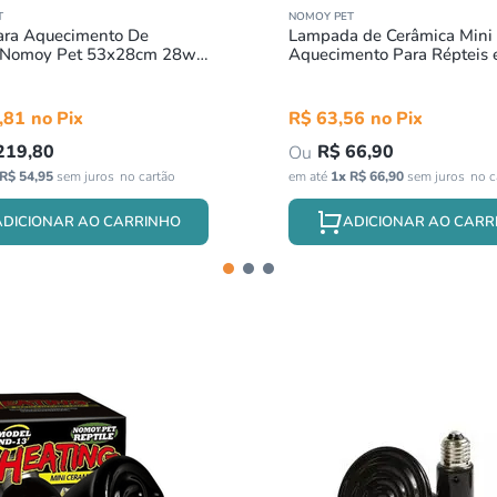
T
NOMOY PET
ara Aquecimento De
Lampada de Cerâmica Mini
s Nomoy Pet 53x28cm 28w
Aquecimento Para Répteis 
Nomoy Pet 20w 220V
,
81
R$
63
,
56
219
,
80
R$
66
,
90
R$
54
,
95
sem juros
em até
1
x
R$
66
,
90
sem juros
ADICIONAR AO CARRINHO
ADICIONAR AO CARR