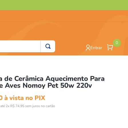
0
Entrar
 de Cerâmica Aquecimento Para
 e Aves Nomoy Pet 50w 220v
0
à vista no PIX
até
2
x
R$
74
,
95
sem juros no cartão