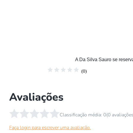
A Da Silva Sauro se reserva
☆
☆
☆
☆
☆
(
0
)
Avaliações
☆
☆
☆
☆
☆
Classificação média: 0
(0 avaliaçõe
Faça login para escrever uma avaliação.