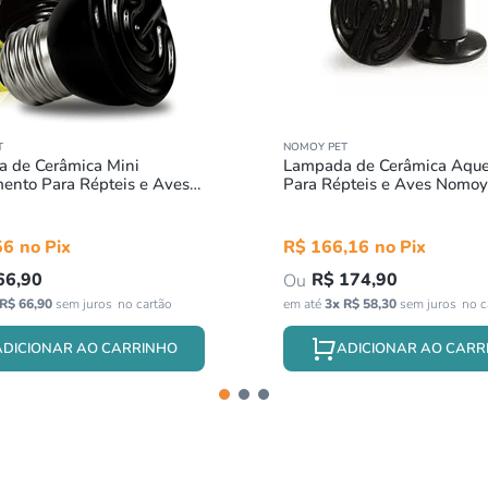
T
NOMOY PET
 de Cerâmica Mini
Lampada de Cerâmica Aqu
ento Para Répteis e Aves
Para Répteis e Aves Nomoy
Pet 20w 220V
75w 220v
56
R$
166
,
16
66
,
90
R$
174
,
90
R$
66
,
90
sem juros
em até
3
x
R$
58
,
30
sem juros
ADICIONAR AO CARRINHO
ADICIONAR AO CARR