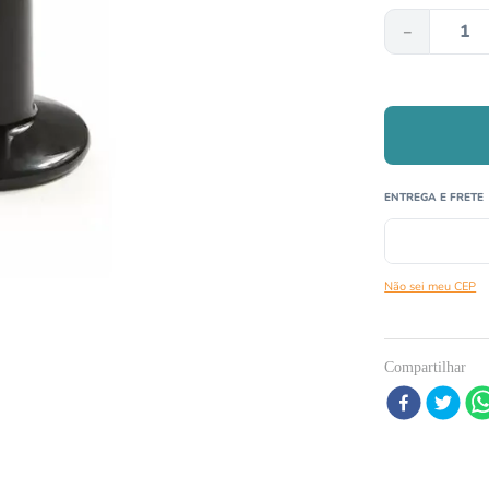
－
º
répteis
º
papagaio
0
º
cobra
Não sei meu CEP
Compartilhar