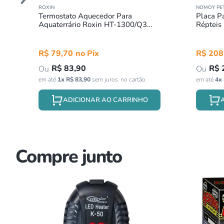
ROXIN
NOMOY PE
o
Termostato Aquecedor Para
Placa P
Aquaterrário Roxin HT-1300/Q3
Réptei
50w
220v
R$
79
,
70
R$
208
R$
83
,
90
R$
em até
1
x
R$
83
,
90
sem juros
em até
4
x
ADICIONAR AO CARRINHO
Compre junto