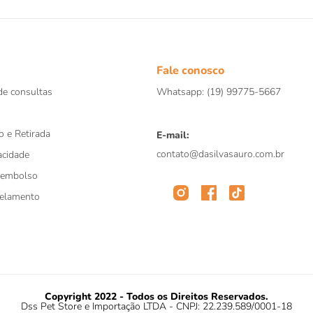
Fale conosco
e consultas
Whatsapp: (19) 99775-5667
o e Retirada
E-mail:
contato@dasilvasauro.com.br
acidade
eembolso
celamento
Copyright 2022 - Todos os Direitos Reservados.
Dss Pet Store e Importação LTDA - CNPJ: 22.239.589/0001-18