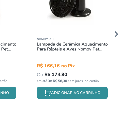
NOMOY PET
ecimento
Lampada de Cerâmica Aquecimento
 Pet
Para Répteis e Aves Nomoy Pet
100w 220v
R$
166
,
16
R$
174
,
90
em até
3
x
R$
58
,
30
sem juros
INHO
ADICIONAR AO CARRINHO