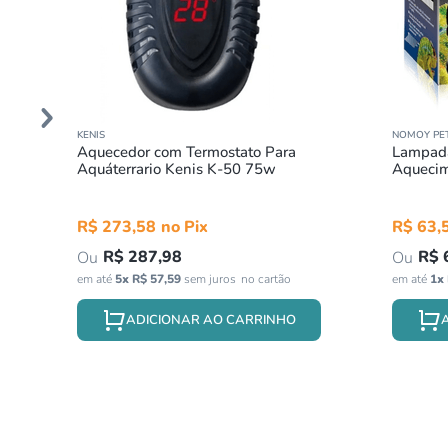
KENIS
NOMOY PE
Aquecedor com Termostato Para
Lampada
Aquáterrario Kenis K-50 75w
Aquecim
Nomoy 
R$
273
,
58
R$
63
,
R$
287
,
98
R$
em até
5
x
R$
57
,
59
sem juros
em até
1
x
ADICIONAR AO CARRINHO