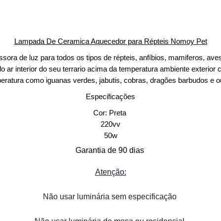
Lampada De Ceramica Aquecedor para Répteis Nomoy Pet
ora de luz para todos os tipos de répteis, anfíbios, mamiferos, aves
 ar interior do seu terrario acima da temperatura ambiente exterior 
mperatura como iguanas verdes, jabutis, cobras, dragões barbudos e
Especificações
Cor: Preta
220vv
50w
Garantia de 90 dias
Atenção:
Não usar luminária sem especificação 