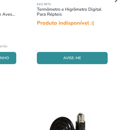
EXO PETS
Termômetro e Higrômetro Digital
e Aves
Para Répteis
Produto indisponível :(
AVISE-ME
INHO