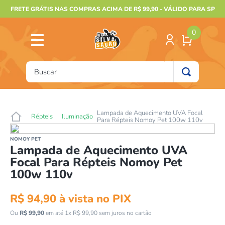
FRETE GRÁTIS NAS COMPRAS ACIMA DE R$ 99,90 - VÁLIDO PARA SP
0
Buscar
TERMOS MAIS BUSCADOS
1
º
furão
Lampada de Aquecimento UVA Focal
Répteis
Iluminação
Para Répteis Nomoy Pet 100w 110v
2
º
animais
NOMOY PET
3
º
gecko
Lampada de Aquecimento UVA
Focal Para Répteis Nomoy Pet
4
º
gaiolas bragança
100w 110v
5
º
jabuti
R$
94
,
90
à vista no PIX
6
º
terrario
Ou
R$
99
,
90
em até
1
x
R$
99
,
90
7
sem juros no cartão
º
tartaruga