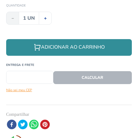
8
º
répteis
QUANTIDADE
9
º
papagaio
－
＋
10
º
cobra
ADICIONAR AO CARRINHO
CEP
CALCULAR O FRETE
Não sei meu CEP
Compartilhar