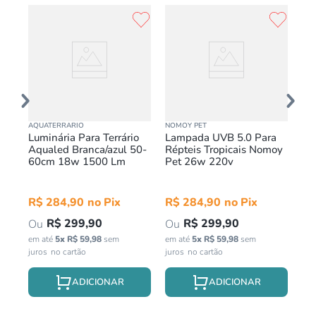
AQUATERRARIO
NOMOY PET
NOM
Luminária Para Terrário
Lampada UVB 5.0 Para
La
w
Aqualed Branca/azul 50-
Répteis Tropicais Nomoy
Aq
60cm 18w 1500 Lm
Pet 26w 220v
Pa
25
R$
284
,
90
R$
284
,
90
R
R$
299
,
90
R$
299
,
90
em até
5
x
R$
59
,
98
sem
em até
5
x
R$
59
,
98
sem
em 
juros
juros
jur