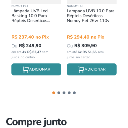
NOMOY PET
NOMOY PET
NOM
Lâmpada UVB Led
Lampada UVB 10.0 Para
La
w
Basking 10.0 Para
Répteis Desérticos
Aq
Répteis Desérticos
Nomoy Pet 26w 110v
Lu
Nomoy Pet 3w 110v
Pe
R$
237
,
40
R$
294
,
40
R
R$
249
,
90
R$
309
,
90
em até
4
x
R$
62
,
47
sem
em até
6
x
R$
51
,
65
sem
em 
juros
juros
jur
Compre junto