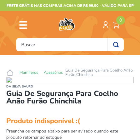
FRETE GRÁTIS NAS COMPRAS ACIMA DE R$ 99,90 - VÁLIDO PARA SP
0
Buscar
TERMOS MAIS BUSCADOS
1
º
furão
Guia De Segurança Para Coelho Anão
Mamíferos
Acessórios
Furão Chinchila
2
º
animais
DA SILVA SAURO
3
º
gecko
Guia De Segurança Para Coelho
Anão Furão Chinchila
4
º
gaiolas bragança
5
º
terrario
6
º
tartaruga
7
º
jabuti