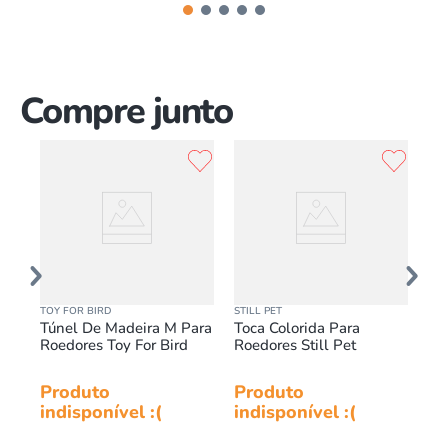
Compre junto
TOY FOR BIRD
STILL PET
BR
2
Túnel De Madeira M Para
Toca Colorida Para
Su
o
Roedores Toy For Bird
Roedores Still Pet
Ga
80
Produto
Produto
Pr
indisponível :(
indisponível :(
in