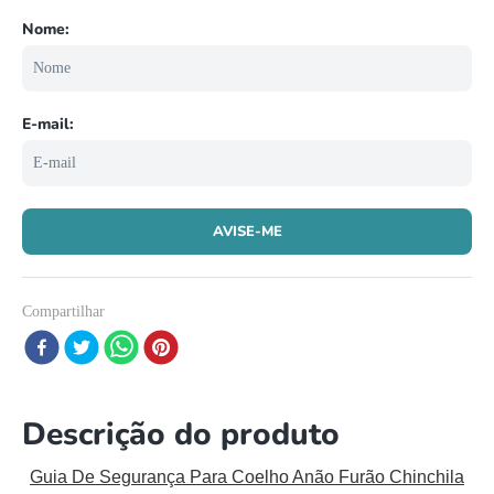
8
º
papagaio
9
º
répteis
10
º
cobra
Compartilhar
Descrição do produto
Guia De Segurança Para Coelho Anão Furão Chinchila