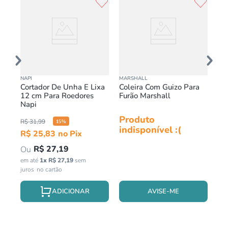
NAPI
MARSHALL
TOY
ini
Cortador De Unha E Lixa
Coleira Com Guizo Para
To
12 cm Para Roedores
Furão Marshall
Ro
Napi
Bi
Produto
Pr
R$
31
,
99
15
%
indisponível :(
in
R$
25
,
83
R$
27
,
19
em até
1
x
R$
27
,
19
sem
juros
AVISE-ME