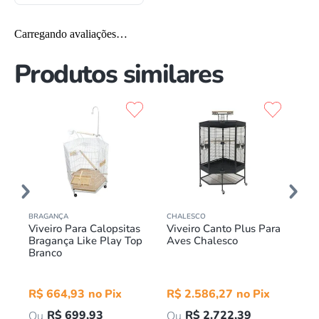
Carregando avaliações…
Produtos similares
BRAGANÇA
CHALESCO
CH
Viveiro Para Calopsitas
Viveiro Canto Plus Para
Vi
Bragança Like Play Top
Aves Chalesco
Pe
Branco
Br
R$
664
,
93
R$
2
.
586
,
27
R
R$
699
,
93
R$
2
.
722
,
39