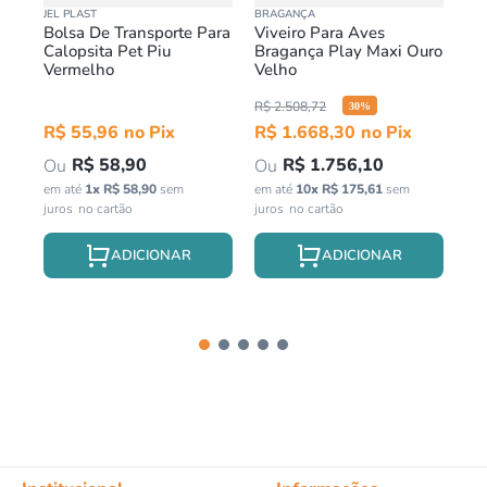
JEL PLAST
BRAGANÇA
CH
Bolsa De Transporte Para
Viveiro Para Aves
Vi
Calopsita Pet Piu
Bragança Play Maxi Ouro
Pa
Vermelho
Velho
Pr
Pr
R$
2
.
508
,
72
30
%
in
R$
55
,
96
R$
1
.
668
,
30
R$
58
,
90
R$
1
.
756
,
10
em até
1
x
R$
58
,
90
sem
em até
10
x
R$
175
,
61
sem
juros
juros