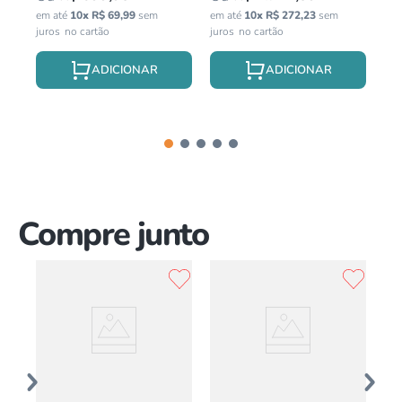
em até
10
x
R$
69
,
99
sem
em até
10
x
R$
272
,
23
sem
em 
juros
juros
jur
Compre junto