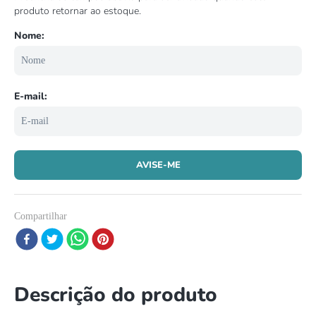
8
º
répteis
9
º
tartaruga
10
º
cobra
Compartilhar
Descrição do produto