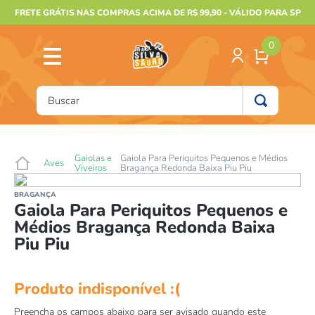
FRETE GRÁTIS NAS COMPRAS ACIMA DE R$ 99,90 - VÁLIDO PARA SP
0
Buscar
TERMOS MAIS BUSCADOS
1
º
furão
Gaiolas e
Gaiola Para Periquitos Pequenos e Médios
Aves
Viveiros
Bragança Redonda Baixa Piu Piu
2
º
animais
BRAGANÇA
3
º
gecko
Gaiola Para Periquitos Pequenos e
Médios Bragança Redonda Baixa
4
º
gaiolas bragança
Piu Piu
5
º
jabuti
6
º
terrario
7
º
papagaio