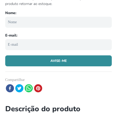
9
º
tartaruga
10
º
cobra
Compartilhar
Descrição do produto