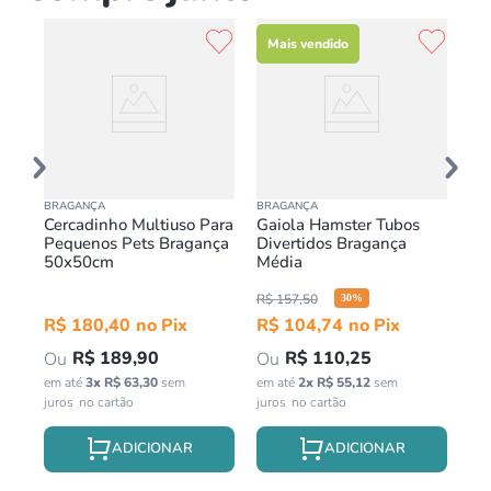
Mais vendido
v
BRAGANÇA
BRAGANÇA
BR
nça
Cercadinho Multiuso Para
Gaiola Hamster Tubos
Ja
s
Pequenos Pets Bragança
Divertidos Bragança
Da
50x50cm
Média
Pr
R$
157
,
50
30
%
in
R$
180
,
40
R$
104
,
74
R$
189
,
90
R$
110
,
25
em até
3
x
R$
63
,
30
sem
em até
2
x
R$
55
,
12
sem
juros
juros