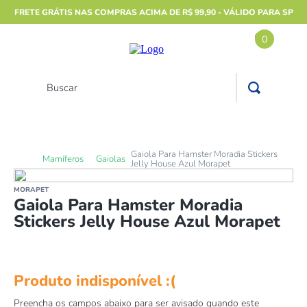
FRETE GRÁTIS NAS COMPRAS ACIMA DE R$ 99,90 - VÁLIDO PARA SP
0
Buscar
TERMOS MAIS BUSCADOS
1
º
furão
Gaiola Para Hamster Moradia Stickers
Mamíferos
Gaiolas
2
º
animais
Jelly House Azul Morapet
3
º
gecko
MORAPET
Gaiola Para Hamster Moradia
4
º
gaiolas bragança
Stickers Jelly House Azul Morapet
5
º
jabuti
☆
☆
☆
☆
☆
6
º
terrario
7
º
papagaio
8
º
répteis