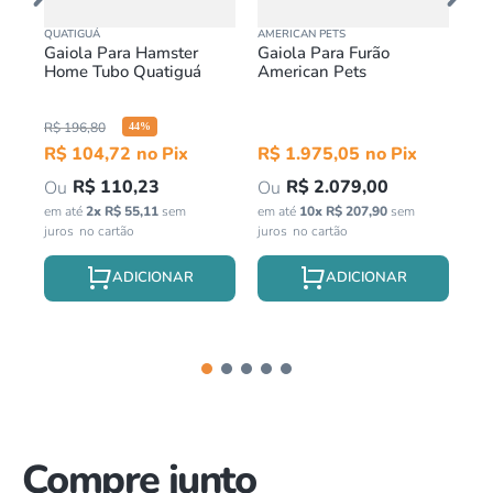
QUATIGUÁ
AMERICAN PETS
AME
Gaiola Para Hamster
Gaiola Para Furão
Gai
Home Tubo Quatiguá
American Pets
Pa
Am
R$
196
,
80
44
%
R$
104
,
72
R$
1
.
975
,
05
R
R$
110
,
23
R$
2
.
079
,
00
em até
2
x
R$
55
,
11
sem
em até
10
x
R$
207
,
90
sem
em 
juros
juros
jur
Compre junto