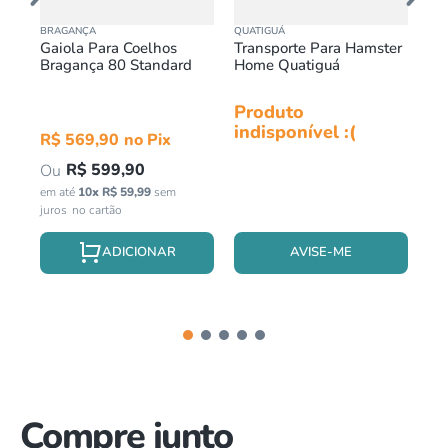
BRAGANÇA
QUATIGUÁ
BR
Gaiola Para Coelhos
Transporte Para Hamster
Ga
Bragança 80 Standard
Home Quatiguá
Ha
Br
Produto
Pr
indisponível :(
in
R$
569
,
90
R$
599
,
90
em até
10
x
R$
59
,
99
sem
juros
AVISE-ME
Compre junto