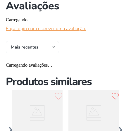
Avaliações
Carregando…
Faça login para escrever uma avaliação.
Mais recentes
Carregando avaliações…
Produtos similares
v