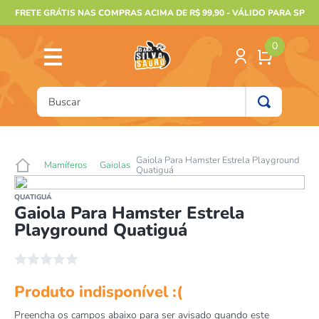
FRETE GRÁTIS NAS COMPRAS ACIMA DE R$ 99,90 - VÁLIDO PARA SP
0
Buscar
TERMOS MAIS BUSCADOS
1
º
furão
Gaiola Para Hamster Estrela Playground
Mamíferos
Gaiolas
Quatiguá
2
º
animais
QUATIGUÁ
3
º
gecko
Gaiola Para Hamster Estrela
Playground Quatiguá
4
º
gaiolas bragança
5
º
jabuti
☆
☆
☆
☆
☆
6
º
terrario
7
º
tartaruga