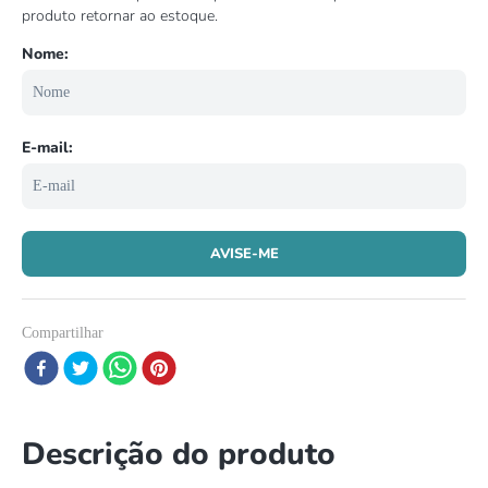
8
º
répteis
9
º
papagaio
10
º
cobra
Compartilhar
Descrição do produto