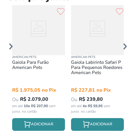
AMERICAN PETS
AMERICAN PETS
QUA
Gaiola Para Furão
Gaiola Labirinto Safari P
Ga
American Pets
Para Pequenos Roedores
Qu
American Pets
Pr
in
R$
1
.
975
,
05
R$
227
,
81
R$
2
.
079
,
00
R$
239
,
80
em até
10
x
R$
207
,
90
sem
em até
4
x
R$
59
,
95
sem
juros
juros