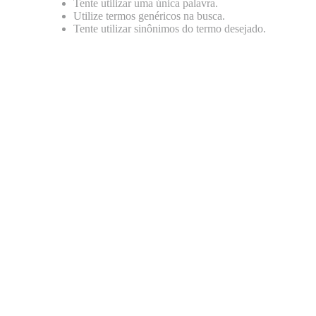
Tente utilizar uma única palavra.
8
º
répteis
Utilize termos genéricos na busca.
Tente utilizar sinônimos do termo desejado.
9
º
tartaruga
10
º
cobra