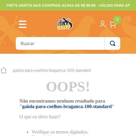
FRETE GRÁTIS NAS COMPRAS ACIMA DE R$ 99,90 - VÁLIDO PARA SP
0
Buscar
TERMOS MAIS BUSCADOS
1
º
furão
gaiola-para-coelhos-braganca-100-standard
2
º
animais
OOPS!
3
º
gecko
4
º
gaiolas bragança
Não encontramos nenhum resultado para
"
gaiola-para-coelhos-braganca-100-standard
"
5
º
jabuti
O que eu devo fazer?
6
º
terrario
7
º
papagaio
Verifique os termos digitados.