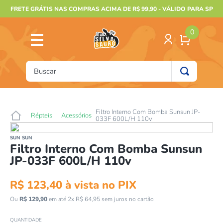
FRETE GRÁTIS NAS COMPRAS ACIMA DE R$ 99,90 - VÁLIDO PARA SP
0
Buscar
TERMOS MAIS BUSCADOS
1
º
furão
Filtro Interno Com Bomba Sunsun JP-
Répteis
Acessórios
033F 600L/H 110v
2
º
animais
SUN SUN
3
º
gecko
Filtro Interno Com Bomba Sunsun
JP-033F 600L/H 110v
4
º
gaiolas bragança
5
º
jabuti
R$
123
,
40
à vista no PIX
6
º
terrario
Ou
R$
129
,
90
em até
2
x
R$
64
,
95
sem juros no cartão
7
º
tartaruga
QUANTIDADE