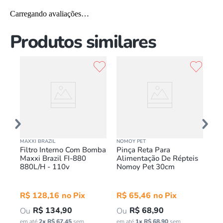
Carregando avaliações…
Produtos similares
MAXXI BRAZIL
NOMOY PET
NOM
ra
Filtro Interno Com Bomba
Pinça Reta Para
Lu
Maxxi Brazil FI-880
Alimentação De Répteis
Ré
880L/H - 110v
Nomoy Pet 30cm
21
R$
128
,
16
R$
65
,
46
R
R$
134
,
90
R$
68
,
90
em até
2
x
R$
67
,
45
sem
em até
1
x
R$
68
,
90
sem
em 