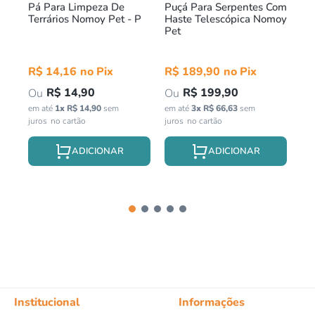
Pá Para Limpeza De
Puçá Para Serpentes Com
Fi
Terrários Nomoy Pet - P
Haste Telescópica Nomoy
Ma
Pet
18
R$
14
,
16
R$
189
,
90
R
R$
14
,
90
R$
199
,
90
em até
1
x
R$
14
,
90
sem
em até
3
x
R$
66
,
63
sem
em 
juros
juros
jur
Institucional
Informações