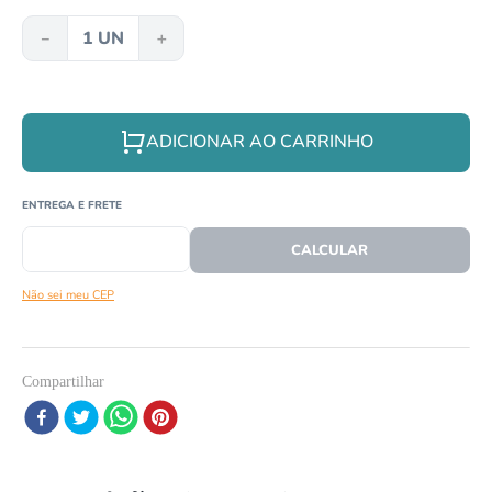
8
º
papagaio
－
＋
9
º
répteis
10
º
cobra
ADICIONAR AO CARRINHO
CEP
CALCULAR O FRETE
Não sei meu CEP
Compartilhar