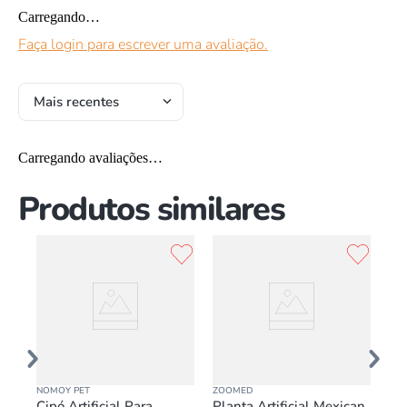
Carregando…
Faça login para escrever uma avaliação.
Mais recentes
Carregando avaliações…
Produtos similares
NOMOY PET
ZOOMED
DA 
ha
Cipó Artificial Para
Planta Artificial Mexican
Pla