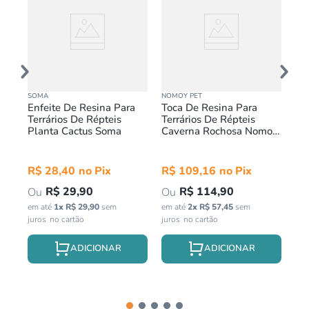
SOMA
NOMOY PET
NOM
ra
Enfeite De Resina Para
Toca De Resina Para
En
 GG
Terrários De Répteis
Terrários De Répteis
Te
Planta Cactus Soma
Caverna Rochosa Nomoy
Cr
Pet
Pe
R$
28
,
40
R$
109
,
16
R
R$
29
,
90
R$
114
,
90
em até
1
x
R$
29
,
90
sem
em até
2
x
R$
57
,
45
sem
em 
juros
juros
jur