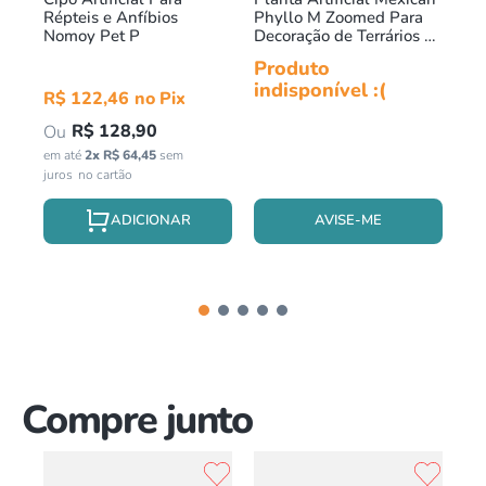
Répteis e Anfíbios
Phyllo M Zoomed Para
Sa
Nomoy Pet P
Decoração de Terrários de
de
Répteis
Produto
Pr
indisponível :(
in
R$
122
,
46
R$
128
,
90
em até
2
x
R$
64
,
45
sem
juros
AVISE-ME
Compre junto