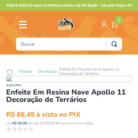
FRETE GRÁTIS NAS COMPRAS ACIMA DE R$ 99,90 - VÁLIDO PARA SP
0
Buscar
TERMOS MAIS BUSCADOS
1
º
furão
Enfeite Em Resina Nave Apollo 11
Répteis
Decoração
Decoração de Terrários
2
º
animais
AQUARIA
3
º
gecko
Enfeite Em Resina Nave Apollo 11
Decoração de Terrários
4
º
gaiolas bragança
5
º
jabuti
R$
66
,
49
à vista no PIX
6
º
terrario
Ou
R$
69
,
99
em até
1
x
R$
69
,
99
sem juros no cartão
☆
☆
☆
☆
☆
7
º
papagaio