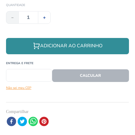
8
º
répteis
QUANTIDADE
9
º
tartaruga
－
＋
10
º
cobra
ADICIONAR AO CARRINHO
CEP
CALCULAR O FRETE
Não sei meu CEP
Compartilhar