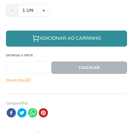
8
º
répteis
－
＋
9
º
papagaio
10
º
cobra
ADICIONAR AO CARRINHO
CEP
CALCULAR O FRETE
Não sei meu CEP
Compartilhar