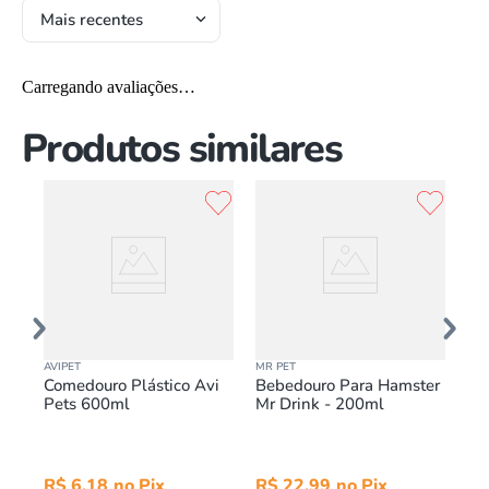
Mais recentes
Carregando avaliações…
Produtos similares
AVIPET
MR PET
JEL
Comedouro Plástico Avi
Bebedouro Para Hamster
Co
Pets 600ml
Mr Drink - 200ml
Je
Pr
in
R$
6
,
18
R$
22
,
99