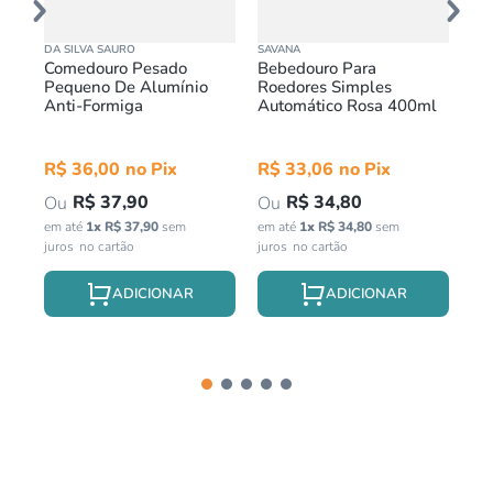
DA SILVA SAURO
SAVANA
CH
Comedouro Pesado
Bebedouro Para
Ki
Pequeno De Alumínio
Roedores Simples
Pa
Anti-Formiga
Automático Rosa 400ml
Pr
in
R$
36
,
00
R$
33
,
06
R$
37
,
90
R$
34
,
80
em até
1
x
R$
37
,
90
sem
em até
1
x
R$
34
,
80
sem
juros
juros