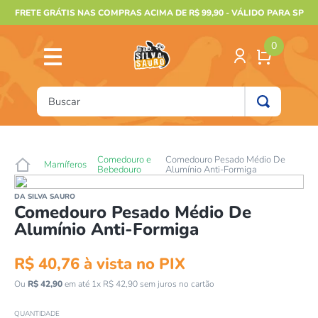
FRETE GRÁTIS NAS COMPRAS ACIMA DE R$ 99,90 - VÁLIDO PARA SP
0
Buscar
TERMOS MAIS BUSCADOS
1
º
furão
Comedouro e
Comedouro Pesado Médio De
Mamíferos
Bebedouro
Alumínio Anti-Formiga
2
º
animais
DA SILVA SAURO
3
º
gecko
Comedouro Pesado Médio De
Alumínio Anti-Formiga
4
º
gaiolas bragança
5
º
jabuti
R$
40
,
76
à vista no PIX
6
º
terrario
Ou
R$
42
,
90
em até
1
x
R$
42
,
90
sem juros no cartão
7
º
tartaruga
QUANTIDADE