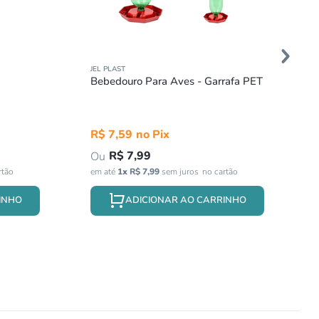
JEL PLAST
Bebedouro Para Aves - Garrafa PET
R$
7
,
59
R$
7
,
99
em até
1
x
R$
7
,
99
sem juros
INHO
ADICIONAR AO CARRINHO