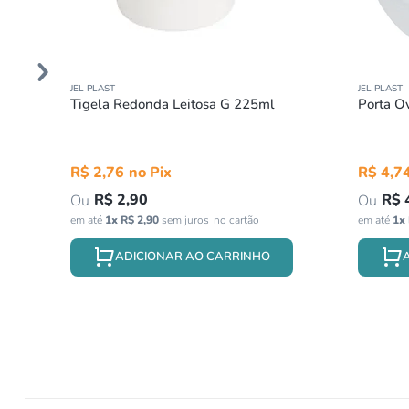
JEL PLAST
JEL PLAST
Tigela Redonda Leitosa G 225ml
Porta O
R$
2
,
76
R$
4
,
7
R$
2
,
90
R$
em até
1
x
R$
2
,
90
sem juros
em até
1
x
ADICIONAR AO CARRINHO