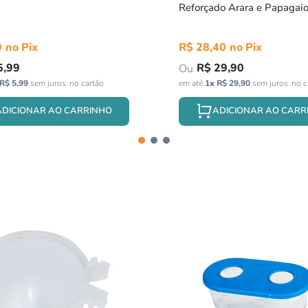
Reforçado Arara e Papagai
Bragança 250ml
9
R$
28
,
40
5
,
99
R$
29
,
90
R$
5
,
99
sem juros
em até
1
x
R$
29
,
90
sem juros
ADICIONAR AO CARRINHO
ADICIONAR AO CARR