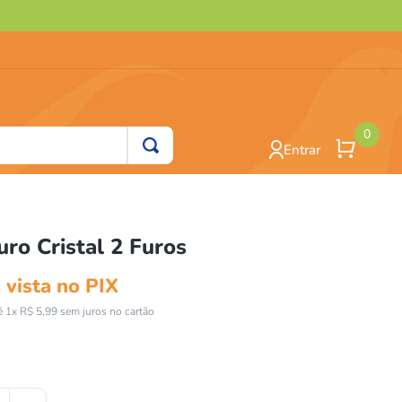
0
Entrar
ro Cristal 2 Furos
 vista no PIX
é
1
x
R$
5
,
99
sem juros no cartão