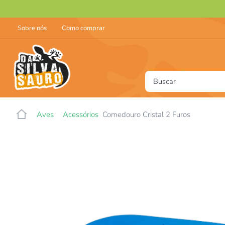
Sobre nós
Como comprar
Buscar
T
Aves
Acessórios
Comedouro Cristal 2 Furos
1
2
3
4
5
6
7