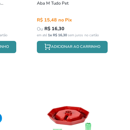
o
Aba M Tudo Pet
R$
15
,
48
R$
16
,
30
em até
1
x
R$
16
,
30
sem juros
INHO
ADICIONAR AO CARRINHO