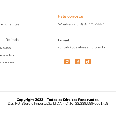
Fale conosco
e consultas
Whatsapp: (19) 99775-5667
o e Retirada
E-mail:
contato@dasilvasauro.com.br
acidade
eembolso
celamento
Copyright 2022 - Todos os Direitos Reservados.
Dss Pet Store e Importação LTDA - CNPJ: 22.239.589/0001-18