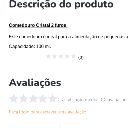
Descrição do produto
Comedouro Cristal 2 furos
Este comedouro é ideal para a alimentação de pequenas av
Capacidade
: 100 ml.
☆
☆
☆
☆
☆
(
0
)
Avaliações
☆
☆
☆
☆
☆
Classificação média: 0
(0 avaliaçõe
Faça login para escrever uma avaliação.