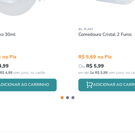
JEL PLAST
vo 30ml
Comedouro Cristal 2 Furos
4
R$
5
,
69
4
,
99
R$
5
,
99
R$
4
,
99
sem juros
em até
1
x
R$
5
,
99
sem juros
ADICIONAR AO CARRINHO
ADICIONAR AO CARR