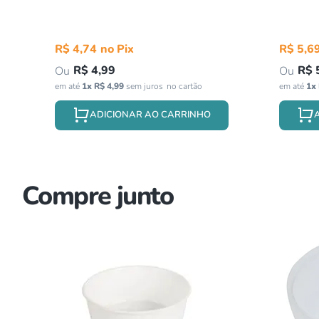
R$
4
,
74
R$
5
,
6
R$
4
,
99
R$
em até
1
x
R$
4
,
99
sem juros
em até
1
x
ADICIONAR AO CARRINHO
Compre junto