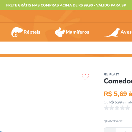
FRETE GRÁTIS NAS COMPRAS ACIMA DE R$ 99,90 - VÁLIDO PARA SP
Répteis
Mamíferos
Aves
ERMOS MAIS BUSCADOS
º
furão
JEL PLAST
Comedou
º
animais
º
gecko
R$
5
,
69
à
º
gaiolas bragança
Ou
R$
5
,
99
em at
☆
☆
☆
☆
☆
º
jabuti
º
terrario
QUANTIDADE
º
papagaio