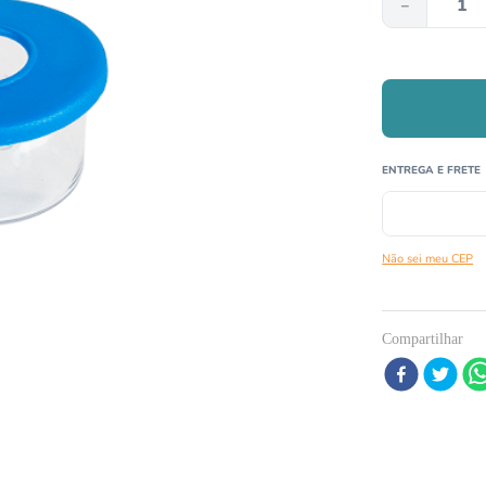
－
º
répteis
º
tartaruga
0
º
cobra
Não sei meu CEP
Compartilhar