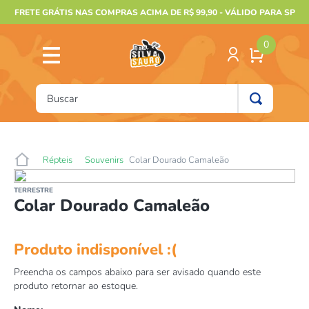
FRETE GRÁTIS NAS COMPRAS ACIMA DE R$ 99,90 - VÁLIDO PARA SP
0
Buscar
TERMOS MAIS BUSCADOS
1
º
furão
Répteis
Souvenirs
Colar Dourado Camaleão
2
º
animais
TERRESTRE
3
º
gecko
Colar Dourado Camaleão
4
º
gaiolas bragança
5
º
jabuti
6
º
terrario
7
º
papagaio