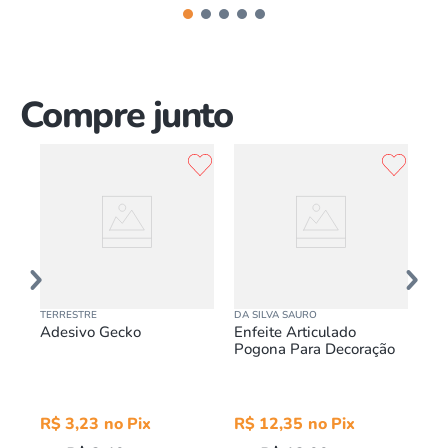
Compre junto
TERRESTRE
DA SILVA SAURO
DA 
Adesivo Gecko
Enfeite Articulado
Ad
Pogona Para Decoração
R$
3
,
23
R$
12
,
35
R