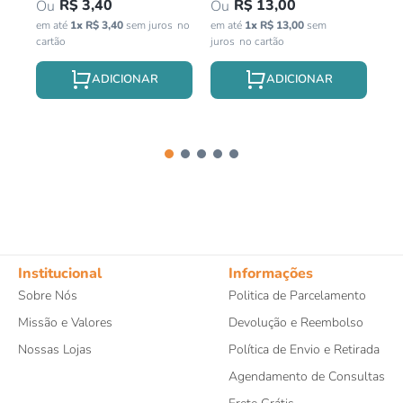
R$
3
,
40
R$
13
,
00
em até
1
x
R$
3
,
40
sem juros
em até
1
x
R$
13
,
00
sem
em 
juros
Institucional
Informações
Sobre Nós
Politica de Parcelamento
Missão e Valores
Devolução e Reembolso
Nossas Lojas
Política de Envio e Retirada
Agendamento de Consultas