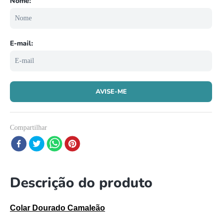
8
º
répteis
9
º
tartaruga
10
º
cobra
Compartilhar
Descrição do produto
Colar Dourado Camaleão