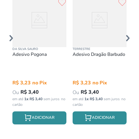
DA SILVA SAURO
TERRESTRE
DA 
o
Adesivo Pogona
Adesivo Dragão Barbudo
En
Pa
R$
3
,
23
R$
3
,
23
R
R$
3
,
40
R$
3
,
40
em até
1
x
R$
3
,
40
sem juros
em até
1
x
R$
3
,
40
sem juros
em 
jur