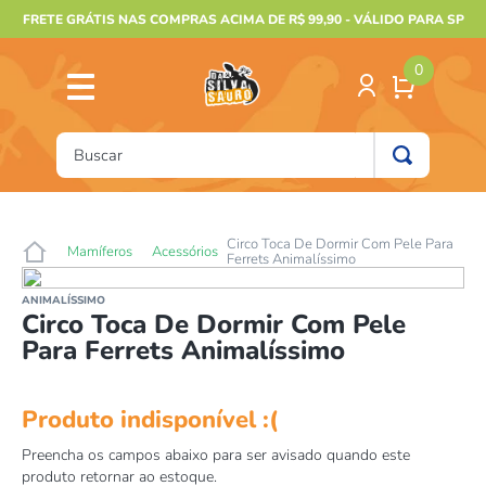
FRETE GRÁTIS NAS COMPRAS ACIMA DE R$ 99,90 - VÁLIDO PARA SP
0
Buscar
TERMOS MAIS BUSCADOS
1
º
furão
Circo Toca De Dormir Com Pele Para
Mamíferos
Acessórios
Ferrets Animalíssimo
2
º
animais
ANIMALÍSSIMO
3
º
gecko
Circo Toca De Dormir Com Pele
Para Ferrets Animalíssimo
4
º
gaiolas bragança
5
º
jabuti
6
º
terrario
7
º
tartaruga