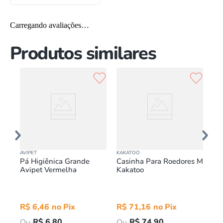
Carregando avaliações…
Produtos similares
AVIPET
KAKATOO
ANI
Pá Higiênica Grande
Casinha Para Roedores M
Ba
Avipet Vermelha
Kakatoo
Co
se
An
R$
6
,
46
R$
71
,
16
R
R$
6
,
80
R$
74
,
90