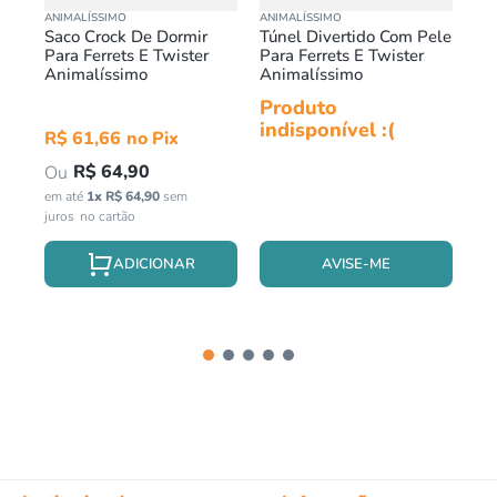
ANIMALÍSSIMO
ANIMALÍSSIMO
TOY
Saco Crock De Dormir
Túnel Divertido Com Pele
To
Para Ferrets E Twister
Para Ferrets E Twister
PP
Animalíssimo
Animalíssimo
Ro
Produto
Pr
indisponível :(
in
R$
61
,
66
R$
64
,
90
em até
1
x
R$
64
,
90
sem
juros
AVISE-ME