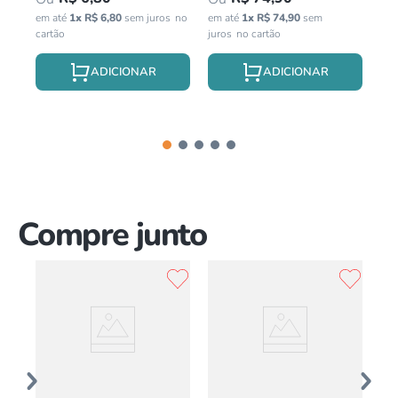
em até
1
x
R$
6
,
80
sem juros
em até
1
x
R$
74
,
90
sem
em 
juros
jur
Compre junto