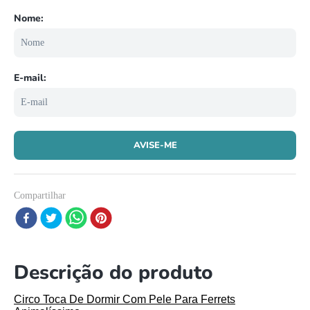
8
º
répteis
9
º
papagaio
10
º
cobra
Compartilhar
Descrição do produto
Circo Toca De Dormir Com Pele Para Ferrets