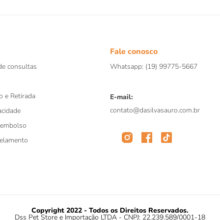
Fale conosco
e consultas
Whatsapp: (19) 99775-5667
o e Retirada
E-mail:
contato@dasilvasauro.com.br
acidade
eembolso
celamento
Copyright 2022 - Todos os Direitos Reservados.
Dss Pet Store e Importação LTDA - CNPJ: 22.239.589/0001-18