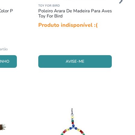
TOY FOR BIRD
olor P
Poleiro Arara De Madeira Para Aves
Toy For Bird
Produto indisponível :(
AVISE-ME
INHO