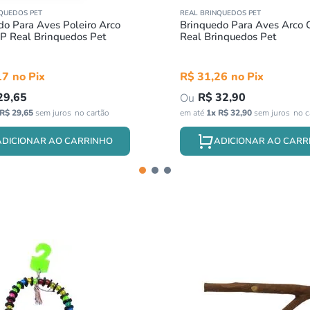
QUEDOS PET
REAL BRINQUEDOS PET
do Para Aves Poleiro Arco
Brinquedo Para Aves Arco C
P Real Brinquedos Pet
Real Brinquedos Pet
17
R$
31
,
26
29
,
65
R$
32
,
90
R$
29
,
65
sem juros
em até
1
x
R$
32
,
90
sem juros
ADICIONAR AO CARRINHO
ADICIONAR AO CARR