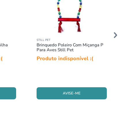
STILL PET
ilha
Brinquedo Poleiro Com Miçanga P
Para Aves Still Pet
:(
Produto indisponível :(
AVISE-ME