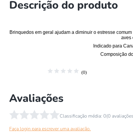
Descrição do produto
Brinquedos em geral ajudam a diminuir o estresse comum
aves 
Indicado para
Caná
Composição do
☆
☆
☆
☆
☆
(
0
)
Avaliações
☆
☆
☆
☆
☆
Classificação média: 0
(0 avaliaçõe
Faça login para escrever uma avaliação.