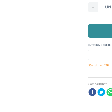
－
º
papagaio
º
répteis
0
º
cobra
Não sei meu CEP
Compartilhar