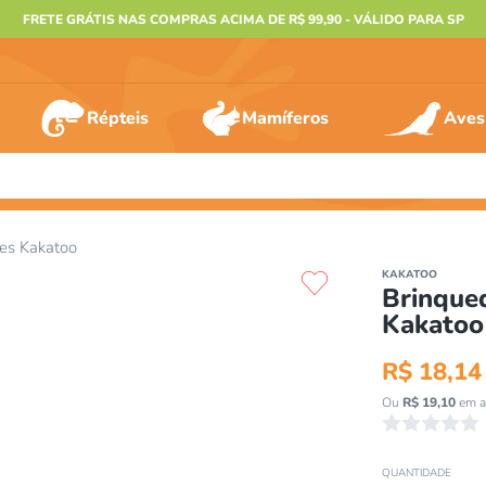
FRETE GRÁTIS NAS COMPRAS ACIMA DE R$ 99,90 - VÁLIDO PARA SP
Répteis
Mamíferos
Aves
ERMOS MAIS BUSCADOS
es Kakatoo
º
furão
KAKATOO
Brinque
º
animais
Kakatoo
º
gecko
R$
18
,
14
º
gaiolas bragança
Ou
R$
19
,
10
em a
º
terrario
☆
☆
☆
☆
☆
º
tartaruga
QUANTIDADE
º
jabuti