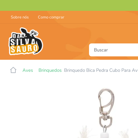
Sobre nós
Como comprar
Buscar
T
Aves
Brinquedos
Brinquedo Bica Pedra Cubo Para Av
1
2
3
4
5
6
7