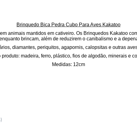
Brinquedo Bica Pedra Cubo Para Aves Kakatoo
 em animais mantidos em cativeiro. Os Brinquedos Kakatoo com
enquanto brincam, além de reduzirem o canibalismo e a depe
rios, diamantes, periquitos, agapornis, calopsitas e outras av
 produto
:
madeira, ferro, plástico, fios de algodão, minerais e c
Medidas
: 12cm
s)