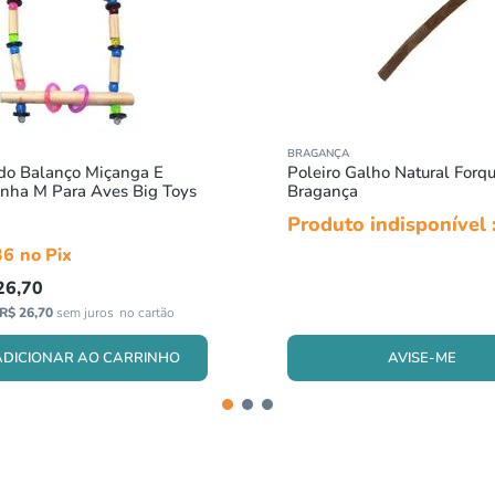
BRAGANÇA
do Balanço Miçanga E
Poleiro Galho Natural Forqu
Borrachinha M Para Aves Big Toys
Bragança
Produto indisponível 
36
26
,
70
R$
26
,
70
sem juros
AVISE-ME
ADICIONAR AO CARRINHO