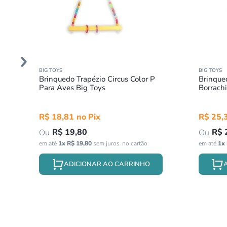
BIG TOYS
BIG TOYS
Brinquedo Trapézio Circus Color P
Brinque
Para Aves Big Toys
R$
18
,
81
R$
25
,
R$
19
,
80
R$
em até
1
x
R$
19
,
80
sem juros
em até
1
x
ADICIONAR AO CARRINHO