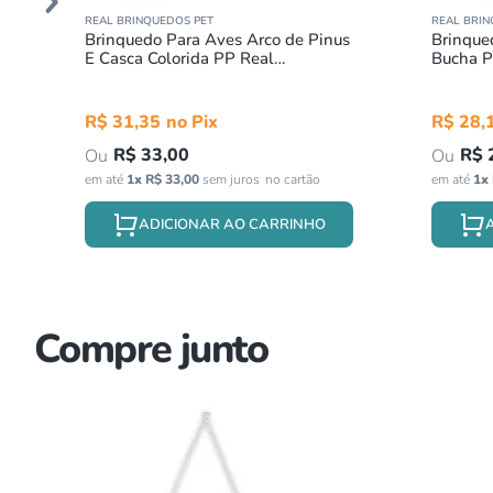
REAL BRINQUEDOS PET
REAL BRIN
Brinquedo Para Aves Arco de Pinus
Brinque
E Casca Colorida PP Real
Bucha P
Brinquedos Pet
R$
31
,
35
R$
28
,
R$
33
,
00
R$
em até
1
x
R$
33
,
00
sem juros
em até
1
x
ADICIONAR AO CARRINHO
Compre junto