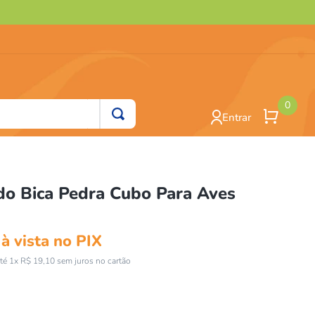
0
Entrar
do Bica Pedra Cubo Para Aves
à vista no PIX
té
1
x
R$
19
,
10
sem juros no cartão