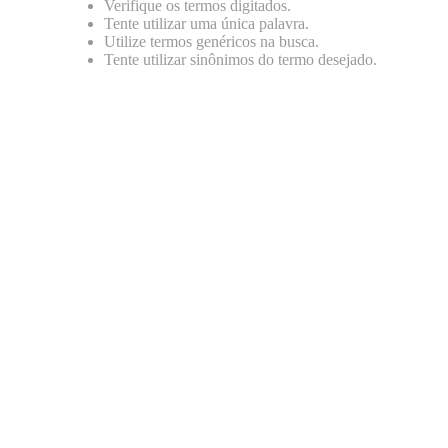
Verifique os termos digitados.
8
º
papagaio
Tente utilizar uma única palavra.
Utilize termos genéricos na busca.
9
º
répteis
Tente utilizar sinônimos do termo desejado.
10
º
cobra