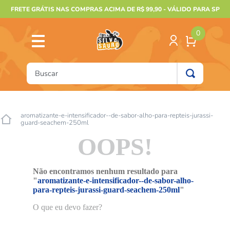
FRETE GRÁTIS NAS COMPRAS ACIMA DE R$ 99,90 - VÁLIDO PARA SP
0
Buscar
TERMOS MAIS BUSCADOS
1
º
furão
aromatizante-e-intensificador--de-sabor-alho-para-repteis-jurassi-
guard-seachem-250ml
2
º
animais
OOPS!
3
º
gecko
4
º
gaiolas bragança
Não encontramos nenhum resultado para
"
aromatizante-e-intensificador--de-sabor-alho-
5
º
jabuti
para-repteis-jurassi-guard-seachem-250ml
"
6
º
terrario
O que eu devo fazer?
7
º
tartaruga