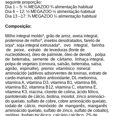
seguinte proporção:
Dia 1 – 5: ¼ MEGAZOO ¾ alimentação habitual
Dia 6 – 12: ½ MEGAZOO ½ alimentação habitual
Dia 13 –17: ¾ MEGAZOO ¼ alimentação habitual
Composição:
Milho integral moído*, grão de arroz, aveia integral,
protenose de milho*, insetos desidratados, farelo de
soja*, soja integral extrusada*, ovo integral, farinha
de peixe, extrato de leveduras (fonte de
nucleotídeos), óleo de palmiste, óleo de dendê, polpa
de beterraba, semente de cártamo, linhaça integral,
polpa de vegetais (cenoura, salsão, beterraba, salsa,
agrião, espinafre), premix vitamínico mineral
aminoácido (aditivos adsorventes de toxinas, extrato de
cardo-mariano, aditivo antioxidante, DL-metionina,
vitamina A, vitamina D3, vitamina B1, vitamina B6,
vitamina B2, vitamina B12, vitamina C, vitamina E,
vitamina K3, niacina, cloreto de colina, ácido fólico,
pantotenato de cálcio, biotina, inositol, zinco aminoáci-
do quelato, sulfato de cobre, cobre aminoácido quelato,
iodato de cálcio, monóxido de manganês, manganês
aminoácido quelato, sulfato de zinco, sulfato de cobalto),
zeólitas, fosfato bicálcico, calcário calcítico, 2% de