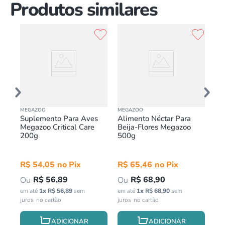
Produtos similares
MEGAZOO
MEGAZOO
NUT
al
Suplemento Para Aves
Alimento Néctar Para
Ra
o
Megazoo Critical Care
Beija-Flores Megazoo
Pa
200g
500g
Pr
in
R$
54
,
05
R$
65
,
46
R$
56
,
89
R$
68
,
90
em até
1
x
R$
56
,
89
sem
em até
1
x
R$
68
,
90
sem
juros
juros