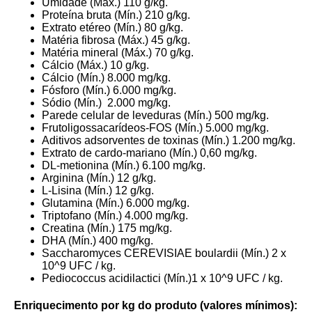
Umidade (Máx.) 110 g/kg.
Proteína bruta (Mín.) 210 g/kg.
Extrato etéreo (Mín.) 80 g/kg.
Matéria fibrosa (Máx.) 45 g/kg.
Matéria mineral (Máx.) 70 g/kg.
Cálcio (Máx.) 10 g/kg.
Cálcio (Mín.) 8.000 mg/kg.
Fósforo (Mín.) 6.000 mg/kg.
Sódio (Mín.) 2.000 mg/kg.
Parede celular de leveduras (Mín.) 500 mg/kg.
Frutoligossacarídeos-FOS (Mín.) 5.000 mg/kg.
Aditivos adsorventes de toxinas (Mín.) 1.200 mg/kg.
Extrato de cardo-mariano (Mín.) 0,60 mg/kg.
DL-metionina (Mín.) 6.100 mg/kg.
Arginina (Mín.) 12 g/kg.
L-Lisina (Mín.) 12 g/kg.
Glutamina (Mín.) 6.000 mg/kg.
Triptofano (Mín.) 4.000 mg/kg.
Creatina (Mín.) 175 mg/kg.
DHA (Mín.) 400 mg/kg.
Saccharomyces CEREVISIAE boulardii (Mín.) 2 x
10^9 UFC / kg.
Pediococcus acidilactici (Mín.)1 x 10^9 UFC / kg.
Enriquecimento por kg do produto (valores mínimos):