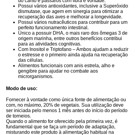
do canto e pássaros com fibra e vontade.
Possui vários antioxidantes, inclusive a Superóxido
dismutase, que agem em sinergia para otimizar a
recuperação das aves e melhorar a longevidade.
Possui vários nutracêuticos para contribuir para um
perfeito funcionamento intestinal.
Único a possuir DHA, o mais raro dos ômegas 3 de
origem marinha, entre outros benefícios contribui
para as atividades cognitivas.
Com Inositol e Triptofano – Ambos ajudam a reduzir
o estresse e o primeiro ainda ajuda na recuperação
das células.
Alimentos funcionais com anis estrela, alho e
gengibre para ajudar no combate aos
microrganismos.
Modo de uso:
Fornecer à vontade como única fonte de alimentação ou
com, no máximo, 20% de vegetais. Sua utilização deve
ser iniciada pelo menos 1 mês antes do início do período
de torneios.
Quando o alimento for oferecido pela primeira vez, é
fundamental que se faça um período de adaptação,
misturando este produto à alimentação habitual na