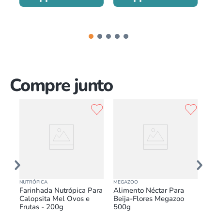
Compre junto
NUTRÓPICA
MEGAZOO
ZO
al
Farinhada Nutrópica Para
Alimento Néctar Para
Ba
o
Calopsita Mel Ovos e
Beija-Flores Megazoo
Co
Frutas - 200g
500g
Zo