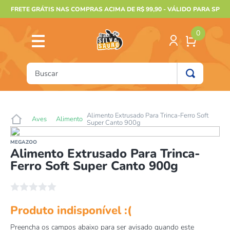
FRETE GRÁTIS NAS COMPRAS ACIMA DE R$ 99,90 - VÁLIDO PARA SP
0
Buscar
TERMOS MAIS BUSCADOS
1
º
furão
Alimento Extrusado Para Trinca-Ferro Soft
Aves
Alimento
Super Canto 900g
2
º
animais
MEGAZOO
3
º
gecko
Alimento Extrusado Para Trinca-
Ferro Soft Super Canto 900g
4
º
gaiolas bragança
5
º
jabuti
☆
☆
☆
☆
☆
6
º
terrario
7
º
papagaio