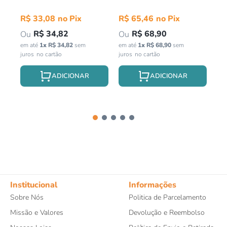
Pr
in
R$
33
,
08
R$
65
,
46
R$
34
,
82
R$
68
,
90
em até
1
x
R$
34
,
82
sem
em até
1
x
R$
68
,
90
sem
juros
juros
Institucional
Informações
Sobre Nós
Politica de Parcelamento
Missão e Valores
Devolução e Reembolso