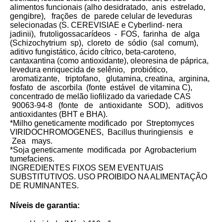
alimentos funcionais (alho desidratado, anis estrelado,
gengibre), frações de parede celular de leveduras
selecionadas (S. CEREVISIAE e Cyberlind- nera
jadinii), frutoligossacarídeos - FOS, farinha de alga
(Schizochytrium sp), cloreto de sódio (sal comum),
aditivo fungistático, ácido cítrico, beta-caroteno,
cantaxantina (como antioxidante), oleoresina de páprica,
levedura enriquecida de selênio, probiótico,
aromatizante, triptofano, glutamina, creatina, arginina,
fosfato de ascorbila (fonte estável de vitamina C),
concentrado de melão liofilizado da variedade CAS
90063-94-8 (fonte de antioxidante SOD), aditivos
antioxidantes (BHT e BHA).
*Milho geneticamente modificado por Streptomyces
VIRIDOCHROMOGENES, Bacillus thuringiensis e
Zea mays.
*Soja geneticamente modificada por Agrobacterium
tumefaciens.
INGREDIENTES FIXOS SEM EVENTUAIS
SUBSTITUTIVOS. USO PROIBIDO NA ALIMENTAÇÃO
DE RUMINANTES.
Níveis de garantia: