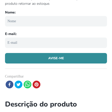
8
º
répteis
9
º
tartaruga
10
º
cobra
Compartilhar
Descrição do produto