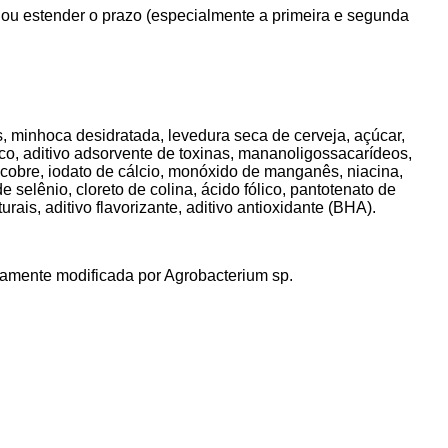
ou estender o prazo (especialmente a primeira e segunda
os, minhoca desidratada, levedura seca de cerveja, açúcar,
ático, aditivo adsorvente de toxinas, mananoligossacarídeos,
e cobre, iodato de cálcio, monóxido de manganês, niacina,
e selênio, cloreto de colina, ácido fólico, pantotenato de
ais, aditivo flavorizante, aditivo antioxidante (BHA).
icamente modificada por Agrobacterium sp.