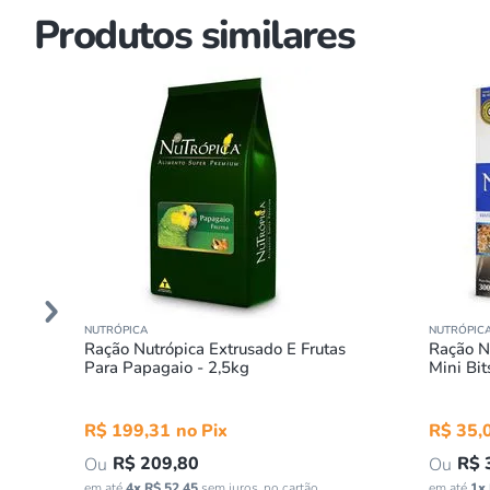
Produtos similares
NUTRÓPICA
NUTRÓPIC
Ração Nutrópica Extrusado E Frutas
Ração N
Para Papagaio - 2,5kg
Mini Bit
R$
199
,
31
R$
35
,
R$
209
,
80
R$
em até
4
x
R$
52
,
45
sem juros
em até
1
x