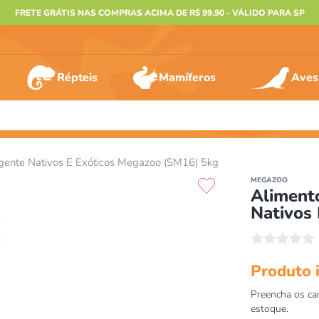
FRETE GRÁTIS NAS COMPRAS ACIMA DE R$ 99,90 - VÁLIDO PARA SP
Répteis
Mamíferos
Aves
ERMOS MAIS BUSCADOS
igente Nativos E Exóticos Megazoo (SM16) 5kg
º
furão
MEGAZOO
Aliment
º
animais
Nativos
º
gecko
☆
☆
☆
☆
☆
º
gaiolas bragança
º
jabuti
º
terrario
º
tartaruga