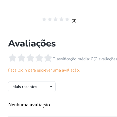
☆
☆
☆
☆
☆
(
0
)
Avaliações
☆
☆
☆
☆
☆
Classificação média: 0
(0 avaliaçõe
Faça login para escrever uma avaliação.
Mais recentes
Nenhuma avaliação