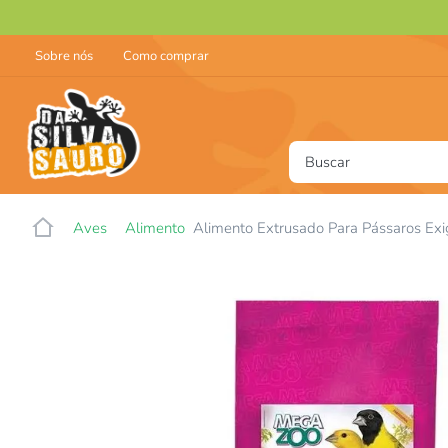
Sobre nós
Como comprar
Buscar
T
Aves
Alimento
Alimento Extrusado Para Pássaros Ex
1
2
3
4
5
6
7