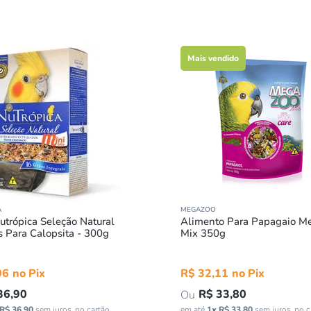
Mais vendido
A
MEGAZOO
utrópica Seleção Natural
Alimento Para Papagaio M
s Para Calopsita - 300g
Mix 350g
06
R$
32
,
11
36
,
90
R$
33
,
80
R$
36
,
90
sem juros
em até
1
x
R$
33
,
80
sem juros