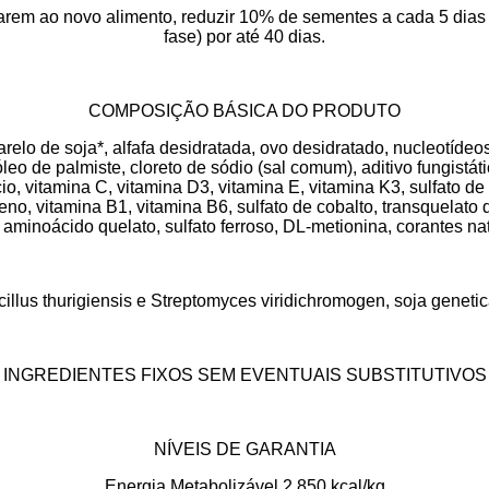
arem ao novo alimento, reduzir 10% de sementes a cada 5 dias 
fase) por até 40 dias.
COMPOSIÇÃO BÁSICA DO PRODUTO
 farelo de soja*, alfafa desidratada, ovo desidratado, nucleotíde
o, óleo de palmiste, cloreto de sódio (sal comum), aditivo fungist
cio, vitamina C, vitamina D3, vitamina E, vitamina K3, sulfato d
eno, vitamina B1, vitamina B6, sulfato de cobalto, transquelato d
aminoácido quelato, sulfato ferroso, DL-metionina, corantes natur
illus thurigiensis e Streptomyces viridichromogen, soja genet
INGREDIENTES FIXOS SEM EVENTUAIS SUBSTITUTIVOS
NÍVEIS DE GARANTIA
Energia Metabolizável 2.850 kcal/kg