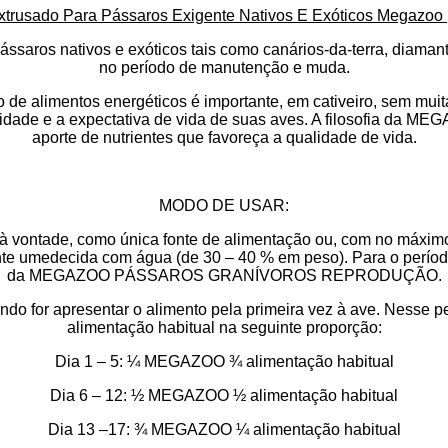
xtrusado Para Pássaros Exigente Nativos E Exóticos Megazoo
saros nativos e exóticos tais como canários-da-terra, diamante
no período de manutenção e muda.
de alimentos energéticos é importante, em cativeiro, sem muit
de e a expectativa de vida de suas aves. A filosofia da
MEGA
aporte de nutrientes que favoreça a qualidade de vida.
MODO DE USAR
:
 à vontade, como única fonte de alimentação ou, com no máxi
nte umedecida com água (de 30 – 40 % em peso). Para o perío
da
MEGAZOO PÁSSAROS GRANÍVOROS REPRODUÇÃO
.
o for apresentar o alimento pela primeira vez à ave. Nesse pe
alimentação habitual na seguinte proporção:
Dia 1 – 5: ¼ MEGAZOO ¾ alimentação habitual
Dia 6 – 12: ½ MEGAZOO ½ alimentação habitual
Dia 13 –17: ¾ MEGAZOO ¼ alimentação habitual