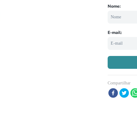
º
répteis
º
papagaio
0
º
cobra
Compartilhar