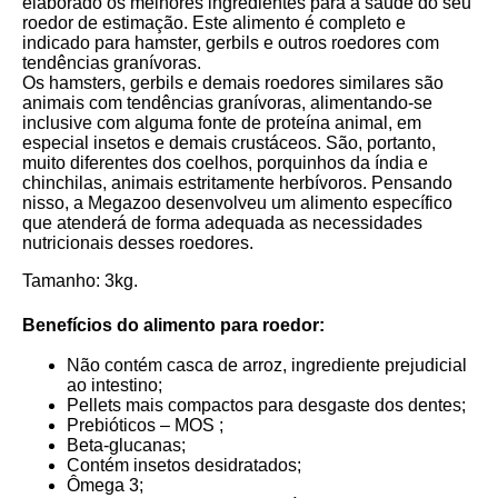
elaborado os melhores ingredientes para a saúde do seu
roedor de estimação. Este alimento é completo e
indicado para
hamster, gerbils e outros roedores com
tendências granívoras.
Os hamsters, gerbils e demais roedores similares são
animais com tendências granívoras, alimentando-se
inclusive com alguma fonte de proteína animal, em
especial insetos e demais crustáceos. São, portanto,
muito diferentes dos coelhos, porquinhos da índia e
chinchilas, animais estritamente herbívoros. Pensando
nisso, a Megazoo desenvolveu um alimento específico
que atenderá de forma adequada as necessidades
nutricionais desses roedores.
Tamanho:
3
k
g.
Benefícios do alimento para roedor:
Não contém casca de arroz, ingrediente prejudicial
ao intestino;
Pellets mais compactos para desgaste dos dentes;
Prebióticos – MOS ;
Beta-glucanas;
Contém insetos desidratados;
Ômega 3;