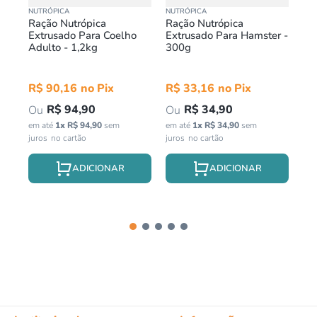
NUTRÓPICA
NUTRÓPICA
VET
Ração Nutrópica
Ração Nutrópica
Am
Extrusado Para Coelho
Extrusado Para Hamster -
10
Adulto - 1,2kg
300g
R$
90
,
16
R$
33
,
16
R
R$
94
,
90
R$
34
,
90
em até
1
x
R$
94
,
90
sem
em até
1
x
R$
34
,
90
sem
em 
juros
juros
jur