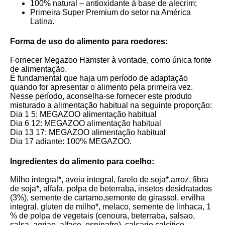
100% natural – antioxidante à base de alecrim;
Primeira Super Premium do setor na América
Latina.
Forma de uso do alimento para roedores:
Fornecer Megazoo Hamster à vontade, como única fonte
de alimentação.
É fundamental que haja um período de adaptação
quando for apresentar o alimento pela primeira vez.
Nesse período, aconselha-se fornecer este produto
misturado a alimentação habitual na seguinte proporção:
Dia 1 5: MEGAZOO alimentação habitual
Dia 6 12: MEGAZOO alimentação habitual
Dia 13 17: MEGAZOO alimentação habitual
Dia 17 adiante: 100% MEGAZOO.
Ingredientes do alimento para coelho:
Milho integral*, aveia integral, farelo de soja*,arroz, fibra
de soja*, alfafa, polpa de beterraba, insetos desidratados
(3%), semente de cartamo,semente de girassol, ervilha
integral, gluten de milho*, melaco, semente de linhaca, 1
% de polpa de vegetais (cenoura, beterraba, salsao,
salsa, agriao, alface, espinafre), calcario calcitico,