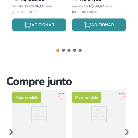
em até
3
x
R$
56
,
60
sem
em até
1
x
R$
94
,
62
sem
em 
juros
juros
jur
Compre junto
Mais vendido
Mais vendido