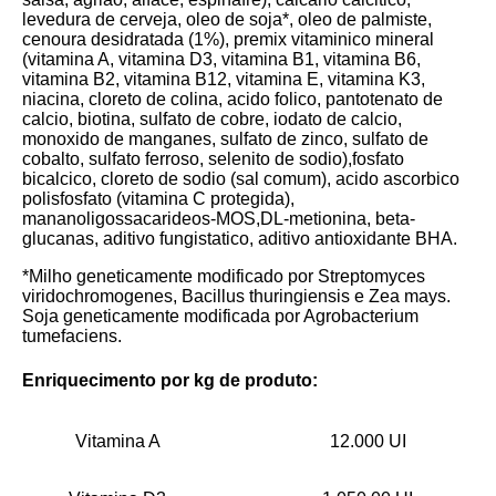
levedura de cerveja, oleo de soja*, oleo de palmiste,
cenoura desidratada (1%), premix vitaminico mineral
(vitamina A, vitamina D3, vitamina B1, vitamina B6,
vitamina B2, vitamina B12, vitamina E, vitamina K3,
niacina, cloreto de colina, acido folico, pantotenato de
calcio, biotina, sulfato de cobre, iodato de calcio,
monoxido de manganes, sulfato de zinco, sulfato de
cobalto, sulfato ferroso, selenito de sodio),fosfato
bicalcico, cloreto de sodio (sal comum), acido ascorbico
polisfosfato (vitamina C protegida),
mananoligossacarideos-MOS,DL-metionina, beta-
glucanas, aditivo fungistatico, aditivo antioxidante BHA.
*Milho geneticamente modificado por Streptomyces
viridochromogenes, Bacillus thuringiensis e Zea mays.
Soja geneticamente modificada por Agrobacterium
tumefaciens.
Enriquecimento por kg de produto:
Vitamina A
12.000 UI