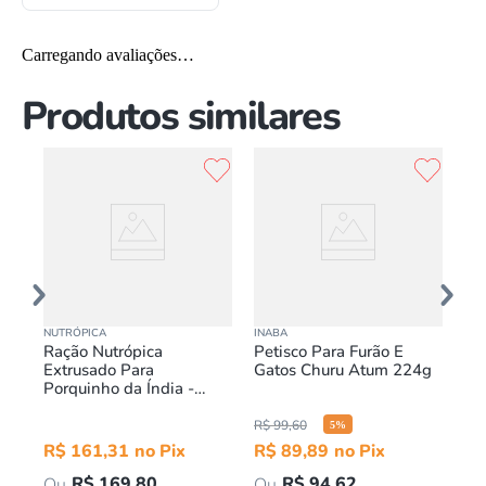
Carregando avaliações…
Produtos similares
v
NUTRÓPICA
INABA
ME
Ração Nutrópica
Petisco Para Furão E
Al
Extrusado Para
Gatos Churu Atum 224g
Me
Porquinho da Índia -
50
2,5kg
R$
99
,
60
5
%
R$
161
,
31
R$
89
,
89
R
R$
169
,
80
R$
94
,
62