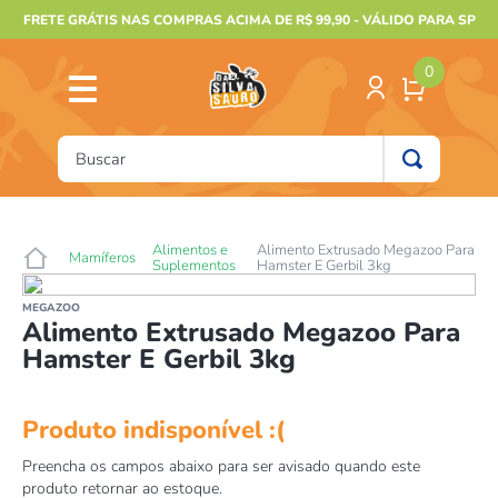
FRETE GRÁTIS NAS COMPRAS ACIMA DE R$ 99,90 - VÁLIDO PARA SP
0
Buscar
TERMOS MAIS BUSCADOS
1
º
furão
Alimentos e
Alimento Extrusado Megazoo Para
Mamíferos
Suplementos
Hamster E Gerbil 3kg
2
º
animais
MEGAZOO
3
º
gecko
Alimento Extrusado Megazoo Para
Hamster E Gerbil 3kg
4
º
gaiolas bragança
5
º
jabuti
6
º
terrario
7
º
tartaruga