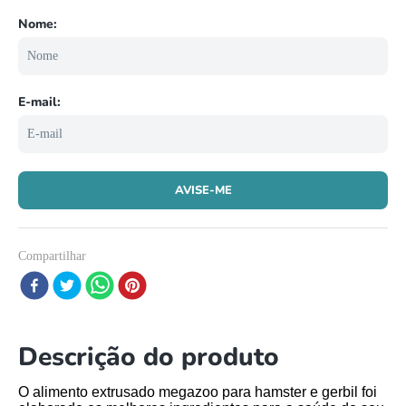
8
º
papagaio
9
º
répteis
10
º
cobra
Compartilhar
Descrição do produto
O alimento extrusado megazoo para hamster e gerbil foi