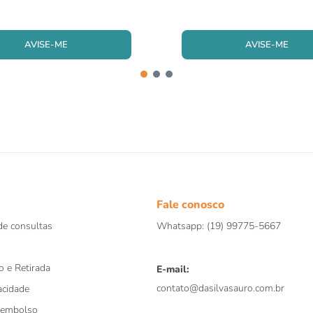
AVISE-ME
AVISE-ME
Fale conosco
e consultas
Whatsapp: (19) 99775-5667
o e Retirada
E-mail:
contato@dasilvasauro.com.br
acidade
eembolso