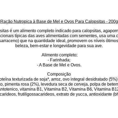
Ração Nutropica à Base de Mel e Ovos Para Calopsitas - 200g
tas é um alimento completo indicado para calopsitas, agaporni
tricionais típicas das aves alimentadas com sementes, usa uma
igo sarraceno) que na quantidade ideal, promovem os níveis óti
beleza, bem-estar e longevidade para sua ave.
Alimento completo;
- Farinhada;
- A Base de Mel e Ovos.
Composição
 proteína texturizada de soja*, arroz, ovo integral desidratado (5%
o, pimenta rosa (2%), levedura seca de cerveja, polpa de beter
 pantotenico, vitamina B1, Vitamina B2, Vitamina B6, Vitamina B12
rideos, frutiligossacarideos, extrato de yucca, antioxidante (bh