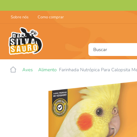
Sobre nós
Como comprar
Buscar
T
Aves
Alimento
Farinhada Nutrópica Para Calopsita M
1
2
3
4
5
6
7