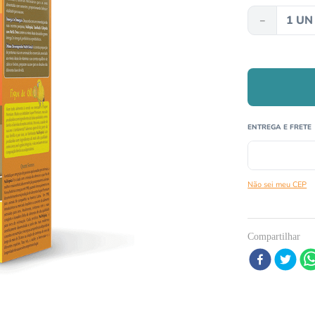
－
º
papagaio
º
répteis
0
º
cobra
Não sei meu CEP
Compartilhar