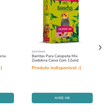
ZOOTEKNA
ekna
Barritas Para Calopsita Mix
Zootekna Caixa Com 12und
:(
Produto indisponível :(
AVISE-ME