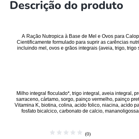
Descrição do produto
A Ração Nutropica à Base de Mel e Ovos para Calopsi
Cientificamente formulado para suprir as carências nu
incluindo mel, ovos e grãos integrais (aveia, trigo, tr
Milho integral floculado*, trigo integral, aveia integral,
sarraceno, cártamo, sorgo, painço vermelho, painço pret
Vitamina K, biotina, colina, acido folico, niacina, acido
fosfato bicalcico, carbonato de calcio, mananoligossaca
☆
☆
☆
☆
☆
(
0
)