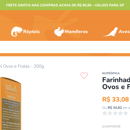
FRETE GRÁTIS NAS COMPRAS ACIMA DE R$ 99,90 - VÁLIDO PARA SP
Répteis
Mamíferos
Aves
ERMOS MAIS BUSCADOS
el Ovos e Frutas - 200g
º
furão
NUTRÓPICA
Farinhad
º
animais
Ovos e 
º
gecko
R$
33
,
08
º
gaiolas bragança
Ou
R$
34
,
82
em a
º
terrario
☆
☆
☆
☆
☆
º
tartaruga
QUANTIDADE
º
jabuti