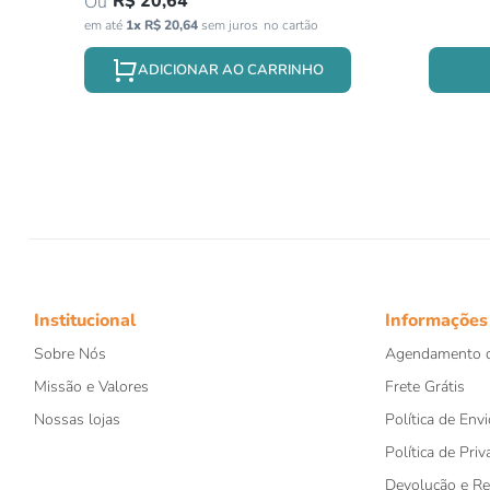
R$
20
,
64
em até
1
x
R$
20
,
64
sem juros
ADICIONAR AO CARRINHO
Institucional
Informações
Sobre Nós
Agendamento d
Missão e Valores
Frete Grátis
Nossas lojas
Política de Envi
Política de Priv
Devolução e R