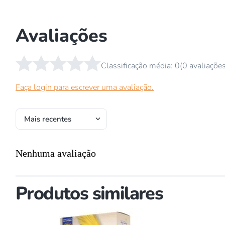
Avaliações
☆
☆
☆
☆
☆
Classificação média: 0
(0 avaliaçõe
Faça login para escrever uma avaliação.
Mais recentes
Nenhuma avaliação
Produtos similares