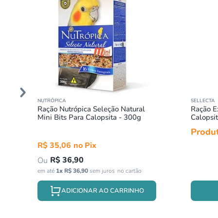
NUTRÓPICA
SELLECTA
Ração Nutrópica Seleção Natural
Ração E
Mini Bits Para Calopsita - 300g
Calopsi
Produt
R$
35
,
06
R$
36
,
90
em até
1
x
R$
36
,
90
sem juros
ADICIONAR AO CARRINHO