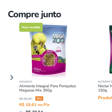
Compre junto
Mais vendido
MEGAZOO
NUTRÓPIC
Alimento Integral Para Periquitos
Néctar N
Megazoo Mix 350g
150g
Produt
R$
32
,
20
36
%
R$
19
,
61