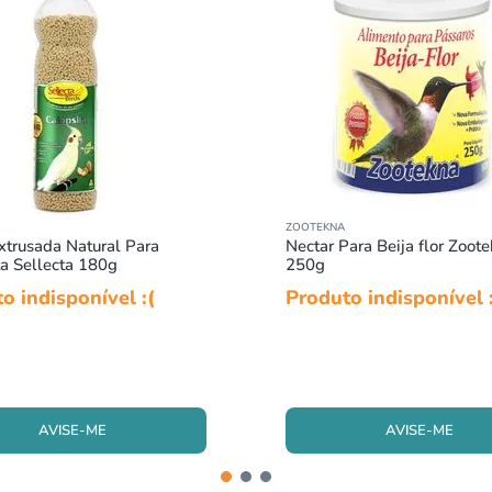
ZOOTEKNA
xtrusada Natural Para
Nectar Para Beija flor Zoot
ta Sellecta 180g
250g
o indisponível :(
Produto indisponível 
AVISE-ME
AVISE-ME