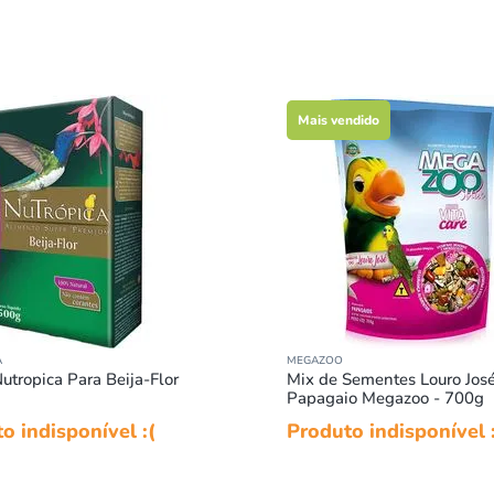
Mais vendido
A
MEGAZOO
utropica Para Beija-Flor
Mix de Sementes Louro Jos
Papagaio Megazoo - 700g
o indisponível :(
Produto indisponível 