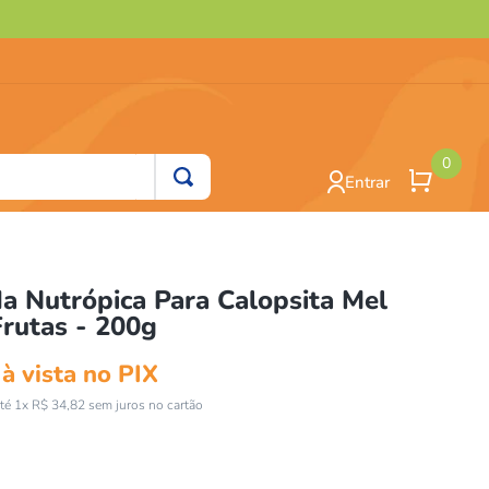
0
Entrar
a Nutrópica Para Calopsita Mel
Frutas - 200g
à vista no PIX
té
1
x
R$
34
,
82
sem juros no cartão