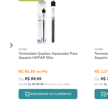
HOPAR
HOPAR
o
Termostato Quartzo Aquecedor Para
Termost
Aquario HOPAR 50w
Aquari
R$
85
,
49
R$
127
R$
89
,
99
R$
em até
1
x
R$
89
,
99
sem juros
em até
2
x
ADICIONAR AO CARRINHO