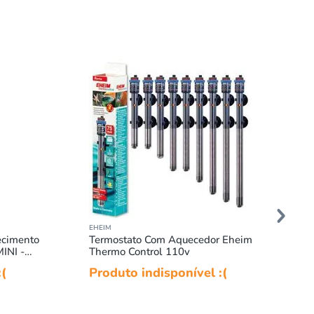
EHEIM
ecimento
Termostato Com Aquecedor Eheim
INI -
Thermo Control 110v
:(
Produto indisponível :(