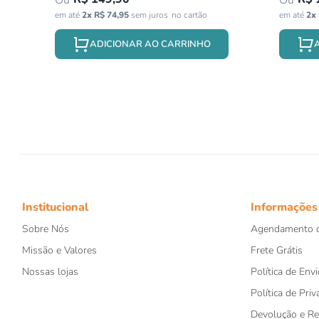
em até
2
x
R$
74
,
95
sem juros
em até
2
x
ADICIONAR AO CARRINHO
Institucional
Informações
Sobre Nós
Agendamento d
Missão e Valores
Frete Grátis
Nossas lojas
Política de Envi
Política de Priv
Devolução e R