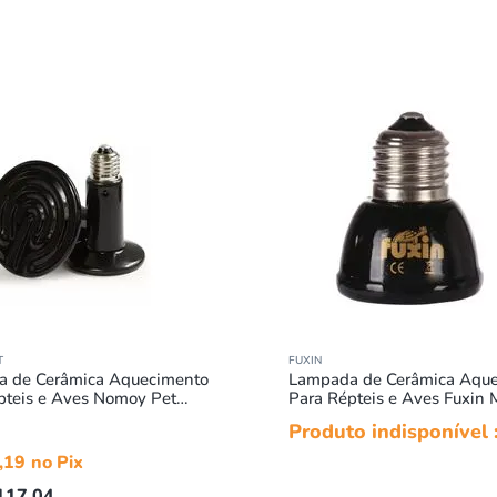
T
FUXIN
 de Cerâmica Aquecimento
Lampada de Cerâmica Aqu
pteis e Aves Nomoy Pet
Para Répteis e Aves Fuxin M
0v
75w
Produto indisponível 
,
19
117
,
04