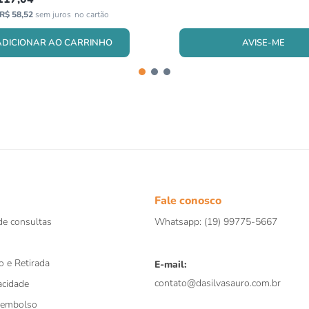
R$
58
,
52
sem juros
AVISE-ME
ADICIONAR AO CARRINHO
Fale conosco
e consultas
Whatsapp: (19) 99775-5667
o e Retirada
E-mail:
contato@dasilvasauro.com.br
acidade
eembolso