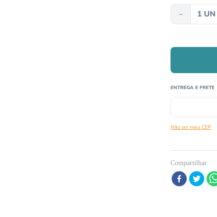
－
º
papagaio
º
répteis
0
º
cobra
Não sei meu CEP
Compartilhar