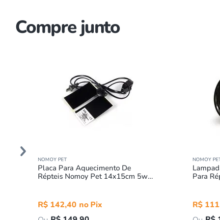
Compre junto
NOMOY PET
NOMOY PE
Placa Para Aquecimento De
Lampada
Répteis Nomoy Pet 14x15cm 5w
Para Ré
220v
25w 22
R$
142
,
40
R$
111
R$
149
,
90
R$