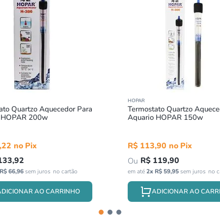
HOPAR
ato Quartzo Aquecedor Para
Termostato Quartzo Aquece
o HOPAR 200w
Aquario HOPAR 150w
,
22
R$
113
,
90
133
,
92
R$
119
,
90
R$
66
,
96
sem juros
em até
2
x
R$
59
,
95
sem juros
ADICIONAR AO CARRINHO
ADICIONAR AO CARR