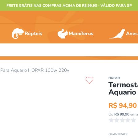
FRETE GRÁTIS NAS COMPRAS ACIMA DE R$ 99,90 - VÁLIDO PARA SP
Répteis
Mamíferos
Aves
ERMOS MAIS BUSCADOS
r Para Aquario HOPAR 100w 220v
º
furão
HOPAR
Termost
º
animais
Aquari
º
gecko
R$
94
,
90
º
gaiolas bragança
Ou
R$
99
,
90
em a
º
terrario
☆
☆
☆
☆
☆
º
tartaruga
QUANTIDADE
º
jabuti