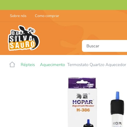
Sobre nós
Como comprar
Buscar
T
Répteis
Aquecimento
Termostato Quartzo Aquecedo
1
2
3
4
5
6
7