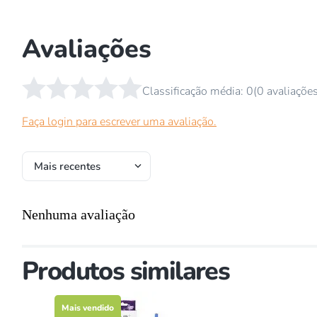
Avaliações
☆
☆
☆
☆
☆
Classificação média: 0
(0 avaliaçõe
Faça login para escrever uma avaliação.
Mais recentes
Nenhuma avaliação
Produtos similares
Mais vendido