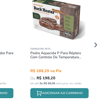
TERRESTRE PETS
dor Para
Pedra Aquecida P Para Répteis
Com Controle De Temperatura
Terrestre Pets Tropical
R$
188
,
29
R$
198
,
20
em até
3
x
R$
66
,
06
sem juros
INHO
ADICIONAR AO CARRINHO