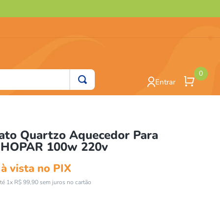
0
Entrar
ato Quartzo Aquecedor Para
o HOPAR 100w 220v
à vista no PIX
té
1
x
R$
99
,
90
sem juros no cartão