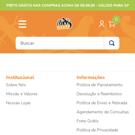
FRETE GRÁTIS NAS COMPRAS ACIMA DE R$ 99,90 - VÁLIDO PARA SP
0
Buscar
TERMOS MAIS BUSCADOS
1
º
furão
2
º
animais
Institucional
Informações
Sobre Nós
Politica de Parcelamento
3
º
gecko
Missão e Valores
Devolução e Reembolso
4
º
gaiolas bragança
Nossas Lojas
Política de Envio e Retirada
5
º
jabuti
Agendamento de Consultas
6
º
terrario
Frete Grátis
7
º
papagaio
Política de Privacidade