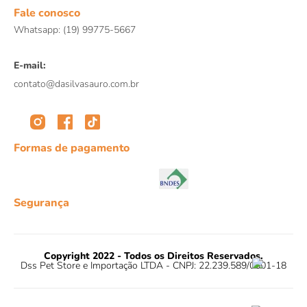
8
º
répteis
Fale conosco
Whatsapp: (19) 99775-5667
9
º
tartaruga
10
º
cobra
E-mail:
contato@dasilvasauro.com.br
Formas de pagamento
Segurança
Copyright 2022 - Todos os Direitos Reservados.
Dss Pet Store e Importação LTDA - CNPJ: 22.239.589/0001-18