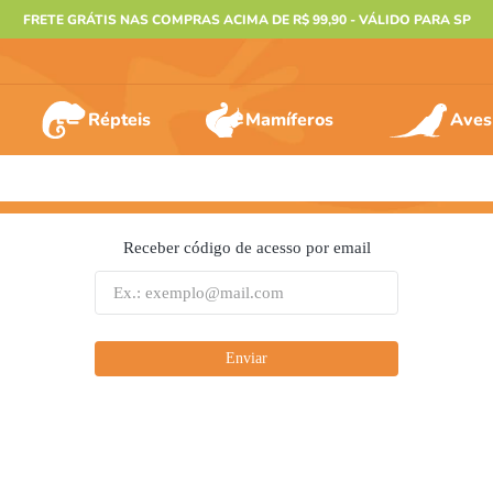
FRETE GRÁTIS NAS COMPRAS ACIMA DE R$ 99,90 - VÁLIDO PARA SP
Répteis
Mamíferos
Aves
ERMOS MAIS BUSCADOS
Receber código de acesso por email
º
furão
º
animais
º
gecko
Enviar
º
gaiolas bragança
º
jabuti
º
terrario
º
tartaruga