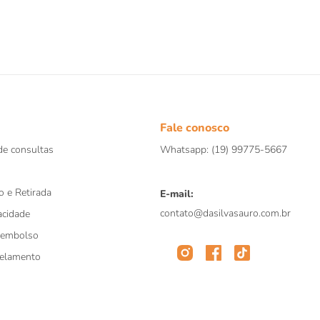
º
papagaio
º
répteis
0
º
cobra
Fale conosco
e consultas
Whatsapp: (19) 99775-5667
o e Retirada
E-mail:
contato@dasilvasauro.com.br
acidade
eembolso
celamento