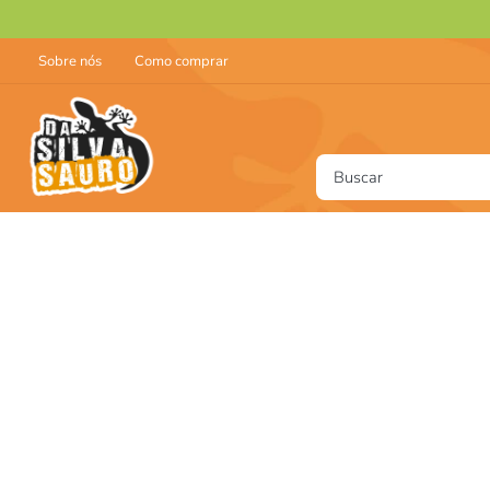
Sobre nós
Como comprar
Buscar
T
1
2
3
4
5
6
7