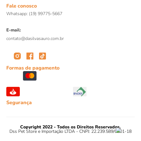
8
º
répteis
Fale conosco
Whatsapp: (19) 99775-5667
9
º
tartaruga
10
º
cobra
E-mail:
contato@dasilvasauro.com.br
Formas de pagamento
Segurança
Copyright 2022 - Todos os Direitos Reservados.
Dss Pet Store e Importação LTDA - CNPJ: 22.239.589/0001-18