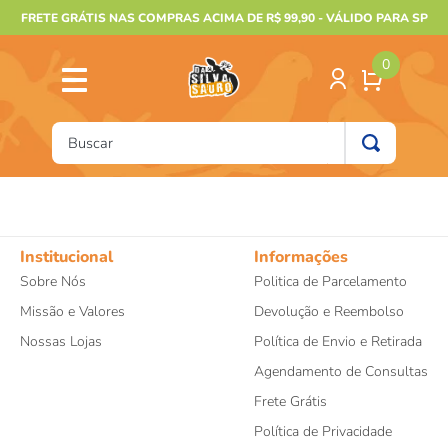
FRETE GRÁTIS NAS COMPRAS ACIMA DE R$ 99,90 - VÁLIDO PARA SP
0
Buscar
TERMOS MAIS BUSCADOS
1
º
furão
2
º
animais
Institucional
Informações
Sobre Nós
Politica de Parcelamento
3
º
gecko
Missão e Valores
Devolução e Reembolso
4
º
gaiolas bragança
Nossas Lojas
Política de Envio e Retirada
5
º
jabuti
Agendamento de Consultas
6
º
terrario
Frete Grátis
7
º
papagaio
Política de Privacidade