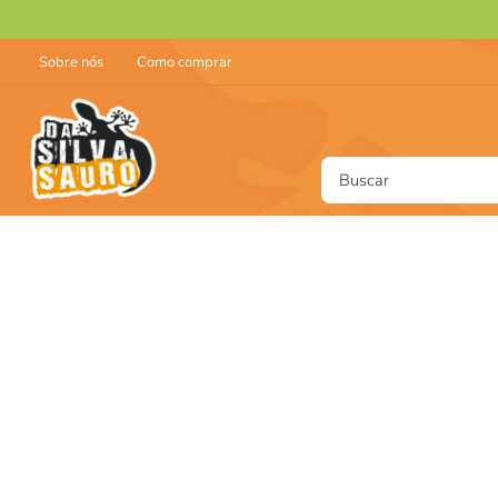
Sobre nós
Como comprar
Buscar
T
1
2
3
4
5
6
7