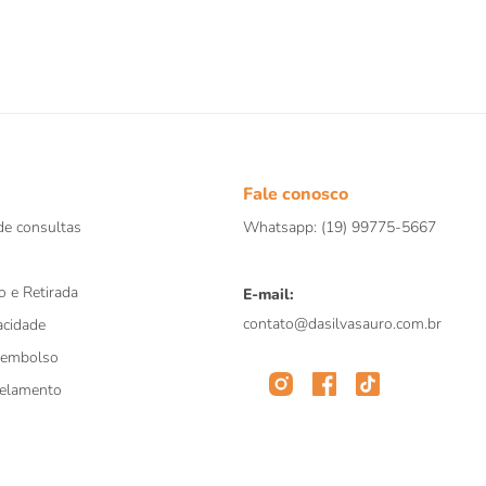
º
répteis
º
papagaio
0
º
cobra
Fale conosco
e consultas
Whatsapp: (19) 99775-5667
o e Retirada
E-mail:
contato@dasilvasauro.com.br
acidade
eembolso
celamento