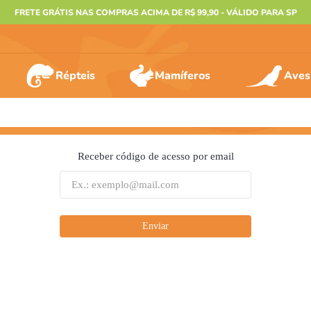
FRETE GRÁTIS NAS COMPRAS ACIMA DE R$ 99,90 - VÁLIDO PARA SP
Répteis
Mamíferos
Aves
ERMOS MAIS BUSCADOS
Receber código de acesso por email
º
furão
º
animais
º
gecko
Enviar
º
gaiolas bragança
º
jabuti
º
terrario
º
tartaruga