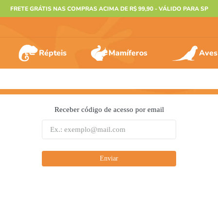
FRETE GRÁTIS NAS COMPRAS ACIMA DE R$ 99,90 - VÁLIDO PARA SP
Répteis
Mamíferos
Aves
ERMOS MAIS BUSCADOS
Receber código de acesso por email
º
furão
º
animais
º
gecko
Enviar
º
gaiolas bragança
º
jabuti
º
terrario
º
tartaruga