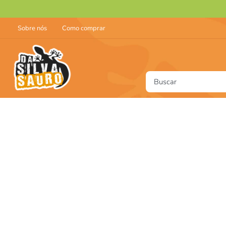
Sobre nós
Como comprar
Buscar
T
1
2
3
4
5
6
7