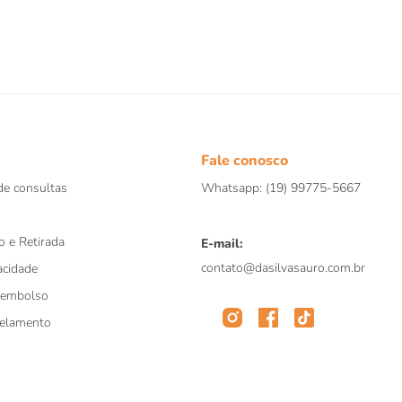
º
papagaio
º
répteis
0
º
cobra
Fale conosco
e consultas
Whatsapp: (19) 99775-5667
o e Retirada
E-mail:
contato@dasilvasauro.com.br
acidade
eembolso
celamento