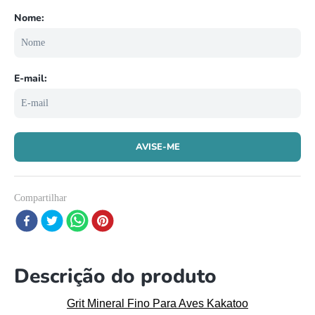
8
º
papagaio
9
º
répteis
10
º
cobra
Compartilhar
Descrição do produto
Grit Mineral Fino Para Aves Kakatoo