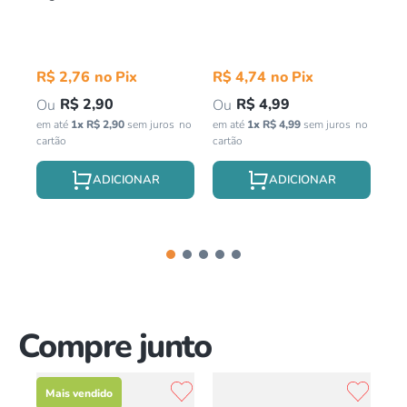
Vi
Pr
in
R$
2
,
76
R$
4
,
74
R$
2
,
90
R$
4
,
99
em até
1
x
R$
2
,
90
sem juros
em até
1
x
R$
4
,
99
sem juros
Compre junto
Mais vendido