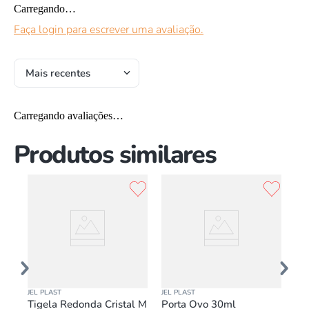
Carregando…
Faça login para escrever uma avaliação.
Mais recentes
Carregando avaliações…
Produtos similares
JEL PLAST
JEL PLAST
JEL
 20
Tigela Redonda Cristal M
Porta Ovo 30ml
Po