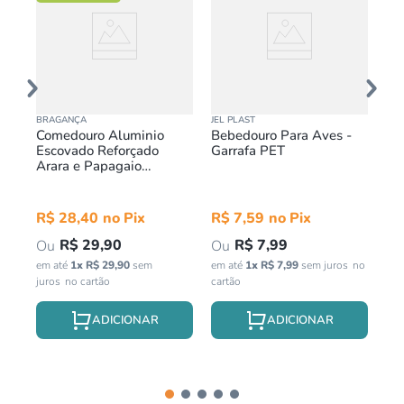
BRAGANÇA
JEL PLAST
JEL
Comedouro Aluminio
Bebedouro Para Aves -
Be
10g
Escovado Reforçado
Garrafa PET
Re
Arara e Papagaio
Bragança 250ml
R$
28
,
40
R$
7
,
59
R
R$
29
,
90
R$
7
,
99
em até
1
x
R$
29
,
90
sem
em até
1
x
R$
7
,
99
sem juros
em 
juros