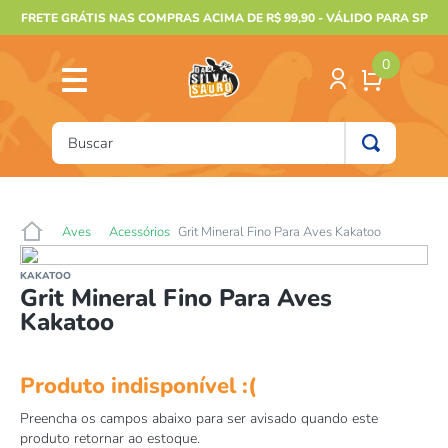
FRETE GRÁTIS NAS COMPRAS ACIMA DE R$ 99,90 - VÁLIDO PARA SP
0
Buscar
TERMOS MAIS BUSCADOS
1
º
furão
Aves
Acessórios
Grit Mineral Fino Para Aves Kakatoo
2
º
animais
KAKATOO
3
º
gecko
Grit Mineral Fino Para Aves
Kakatoo
4
º
gaiolas bragança
5
º
jabuti
6
º
terrario
7
º
tartaruga