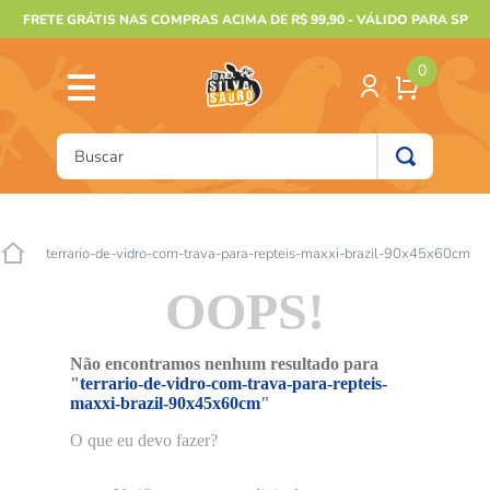
FRETE GRÁTIS NAS COMPRAS ACIMA DE R$ 99,90 - VÁLIDO PARA SP
0
Buscar
TERMOS MAIS BUSCADOS
1
º
furão
terrario-de-vidro-com-trava-para-repteis-maxxi-brazil-90x45x60cm
2
º
animais
OOPS!
3
º
gecko
4
º
gaiolas bragança
Não encontramos nenhum resultado para
"
terrario-de-vidro-com-trava-para-repteis-
5
º
terrario
maxxi-brazil-90x45x60cm
"
6
º
tartaruga
O que eu devo fazer?
7
º
jabuti