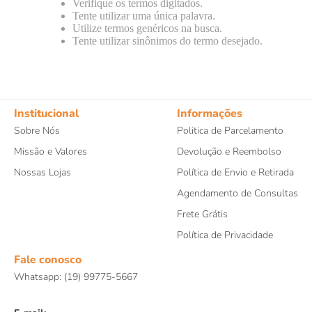
Verifique os termos digitados.
8
º
papagaio
Tente utilizar uma única palavra.
Utilize termos genéricos na busca.
9
º
répteis
Tente utilizar sinônimos do termo desejado.
10
º
cobra
Institucional
Informações
Sobre Nós
Politica de Parcelamento
Missão e Valores
Devolução e Reembolso
Nossas Lojas
Política de Envio e Retirada
Agendamento de Consultas
Frete Grátis
Política de Privacidade
Fale conosco
Whatsapp: (19) 99775-5667