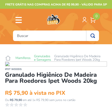
FRETE GRÁTIS NAS COMPRAS ACIMA DE R$ 99,90 - VÁLIDO PARA SP
0
Buscar
TERMOS MAIS BUSCADOS
1
º
furão
Granulados
Granulado Higiênico De Madeira
Mamíferos
e Serragens
Para Roedores Ipet Woods 20kg
2
º
animais
IPET WOODS
3
º
gecko
Granulado Higiênico De Madeira
Para Roedores Ipet Woods 20kg
4
º
gaiolas bragança
5
º
jabuti
R$
75
,
90
à vista no PIX
6
º
terrario
Ou
R$
79
,
90
em até
1
x
R$
79
,
90
sem juros no cartão
☆
☆
☆
☆
☆
7
º
tartaruga