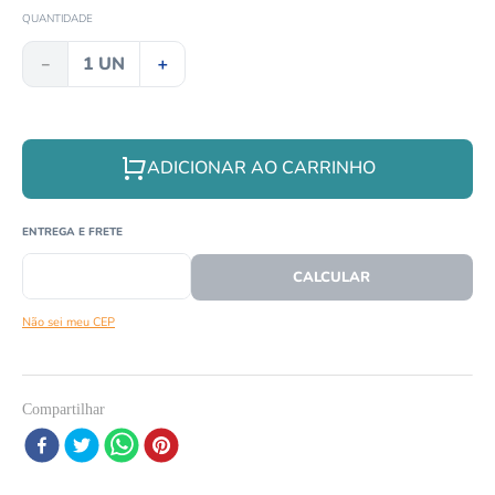
8
º
répteis
QUANTIDADE
9
º
papagaio
－
＋
10
º
cobra
ADICIONAR AO CARRINHO
CEP
CALCULAR O FRETE
Não sei meu CEP
Compartilhar