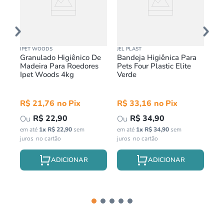
IPET WOODS
JEL PLAST
IPE
De
Granulado Higiênico De
Bandeja Higiênica Para
Gr
s
Madeira Para Roedores
Pets Four Plastic Elite
Ma
Ipet Woods 4kg
Verde
Ip
R$
21
,
76
R$
33
,
16
R
R$
22
,
90
R$
34
,
90
em até
1
x
R$
22
,
90
sem
em até
1
x
R$
34
,
90
sem
em 
juros
juros
jur