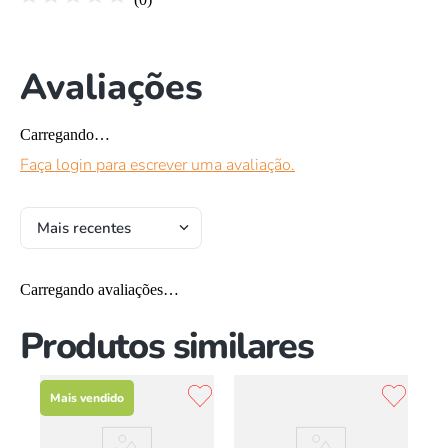
Avaliações
Carregando…
Faça login para escrever uma avaliação.
Mais recentes
Carregando avaliações…
Produtos similares
Mais vendido
v