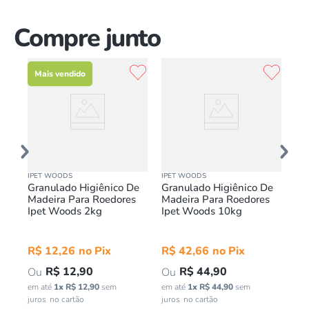
Compre junto
Mais vendido
IPET WOODS
IPET WOODS
JEL
De
Granulado Higiênico De
Granulado Higiênico De
Ba
s
Madeira Para Roedores
Madeira Para Roedores
Pet
Ipet Woods 2kg
Ipet Woods 10kg
Ve
R$
12
,
26
R$
42
,
66
R
R$
12
,
90
R$
44
,
90
em até
1
x
R$
12
,
90
sem
em até
1
x
R$
44
,
90
sem
em 
juros
juros
jur